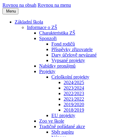
Rovnou na obsah
Rovnou na menu
Menu
Základní škola
Informace o ZŠ
Charakteristika ZŠ
Sponzoři
Fond rodičů
Příspěvky zřizovatele
Dary účelově nevázané
Vypsané projekty
Nabídky pronájmů
Projekty
Celoškolní projekty
2024⁄2025
2023⁄2024
2022⁄2023
2021⁄2022
2019⁄2020
2018⁄2019
EU projekty
Zoo ve škole
Tradičně pořádané akce
Sběr papíru