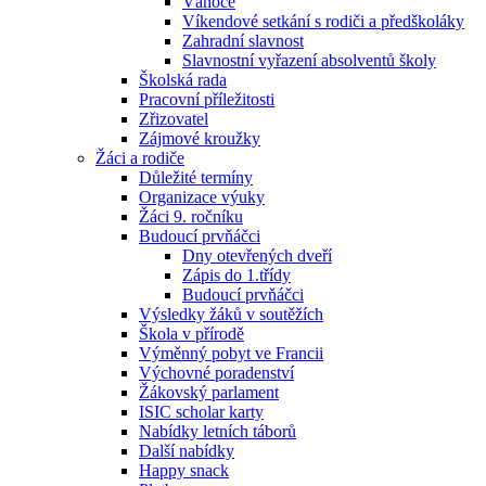
Vánoce
Víkendové setkání s rodiči a předškoláky
Zahradní slavnost
Slavnostní vyřazení absolventů školy
Školská rada
Pracovní příležitosti
Zřizovatel
Zájmové kroužky
Žáci a rodiče
Důležité termíny
Organizace výuky
Žáci 9. ročníku
Budoucí prvňáčci
Dny otevřených dveří
Zápis do 1.třídy
Budoucí prvňáčci
Výsledky žáků v soutěžích
Škola v přírodě
Výměnný pobyt ve Francii
Výchovné poradenství
Žákovský parlament
ISIC scholar karty
Nabídky letních táborů
Další nabídky
Happy snack