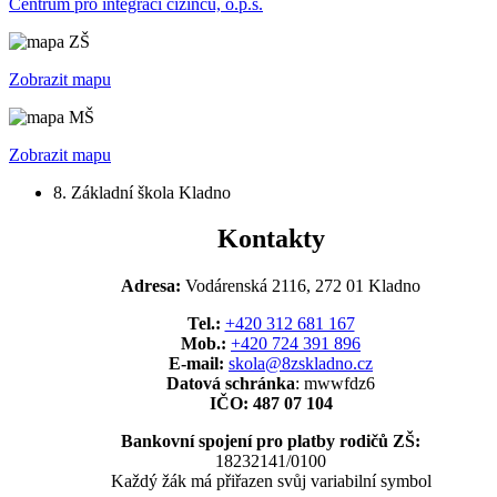
Centrum pro integraci cizinců, o.p.s.
Zobrazit mapu
Zobrazit mapu
8. Základní škola Kladno
Kontakty
Adresa:
Vodárenská 2116, 272 01 Kladno
Tel.:
+420 312 681 167
Mob.:
+420 724 391 896
E-mail:
skola@8zskladno.cz
Datová schránka
: mwwfdz6
IČO: 487 07 104
Bankovní spojení pro platby rodičů ZŠ:
18232141/0100
Každý žák má přiřazen svůj variabilní symbol