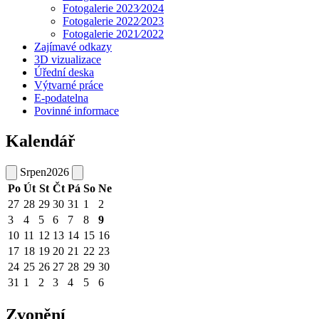
Fotogalerie 2023⁄2024
Fotogalerie 2022⁄2023
Fotogalerie 2021⁄2022
Zajímavé odkazy
3D vizualizace
Úřední deska
Výtvarné práce
E-podatelna
Povinné informace
Kalendář
Srpen
2026
Po
Út
St
Čt
Pá
So
Ne
27
28
29
30
31
1
2
3
4
5
6
7
8
9
10
11
12
13
14
15
16
17
18
19
20
21
22
23
24
25
26
27
28
29
30
31
1
2
3
4
5
6
Zvonění