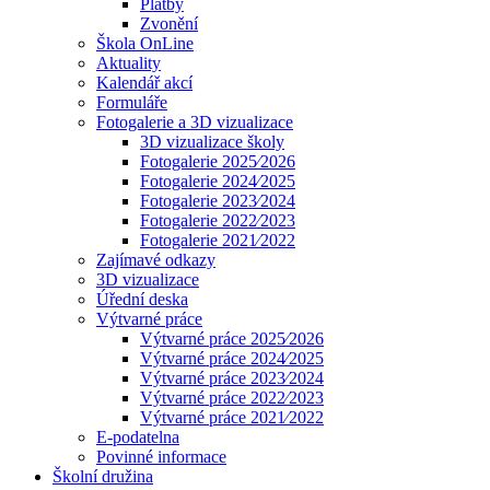
Platby
Zvonění
Škola OnLine
Aktuality
Kalendář akcí
Formuláře
Fotogalerie a 3D vizualizace
3D vizualizace školy
Fotogalerie 2025⁄2026
Fotogalerie 2024⁄2025
Fotogalerie 2023⁄2024
Fotogalerie 2022⁄2023
Fotogalerie 2021⁄2022
Zajímavé odkazy
3D vizualizace
Úřední deska
Výtvarné práce
Výtvarné práce 2025⁄2026
Výtvarné práce 2024⁄2025
Výtvarné práce 2023⁄2024
Výtvarné práce 2022⁄2023
Výtvarné práce 2021⁄2022
E-podatelna
Povinné informace
Školní družina