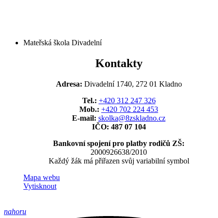
Mateřská škola Divadelní
Kontakty
Adresa:
Divadelní 1740, 272 01 Kladno
Tel.:
+420 312 247 326
Mob.:
+420 702 224 453
E-mail:
skolka@8zskladno.cz
IČO: 487 07 104
Bankovní spojení pro platby rodičů ZŠ:
2000926638/2010
Každý žák má přiřazen svůj variabilní symbol
Mapa webu
Vytisknout
nahoru