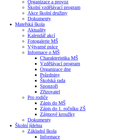
Organizace a provoz
Školní vzdělávací program
Akce školní družiny
Dokumenty
Mateřská škola
Aktuality
Kalendář akcí
Fotogalerie MŠ
Výtvarné práce
Informace o MŠ
Charakteristika MŠ
Vzdělávací program
Organizace dne
Prázdniny
Školská rada
Sponzoři
Zřizovatel
Pro rodiče
Zápis do MŠ
Zápis do 1. ročníku ZŠ
Zájmové kroužky
Dokumenty
Školní jídelna
Základní škola
Informace