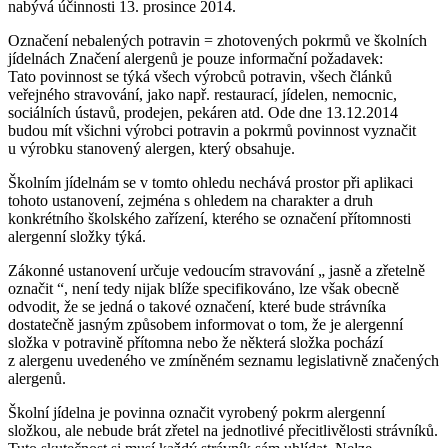
nabývá účinnosti 13. prosince 2014.
Označení nebalených potravin = zhotovených pokrmů ve školních
jídelnách Značení alergenů je pouze informační požadavek:
Tato povinnost se týká všech výrobců potravin, všech článků
veřejného stravování, jako např. restaurací, jídelen, nemocnic,
sociálních ústavů, prodejen, pekáren atd. Ode dne 13.12.2014
budou mít všichni výrobci potravin a pokrmů povinnost vyznačit
u výrobku stanovený alergen, který obsahuje.
Školním jídelnám se v tomto ohledu nechává prostor při aplikaci
tohoto ustanovení, zejména s ohledem na charakter a druh
konkrétního školského zařízení, kterého se označení přítomnosti
alergenní složky týká.
Zákonné ustanovení určuje vedoucím stravování „ jasně a zřetelně
označit “, není tedy nijak blíže specifikováno, lze však obecně
odvodit, že se jedná o takové označení, které bude strávníka
dostatečně jasným způsobem informovat o tom, že je alergenní
složka v potravině přítomna nebo že některá složka pochází
z alergenu uvedeného ve zmíněném seznamu legislativně značených
alergenů.
Školní jídelna je povinna označit vyrobený pokrm alergenní
složkou, ale nebude brát zřetel na jednotlivé přecitlivělosti strávníků.