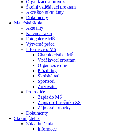
Organizace a provoz
Školní vzdělávací program
Akce školní družiny
Dokumenty
Mateřská škola
Aktuality
Kalendář akcí
Fotogalerie MŠ
Výtvarné práce
Informace o MŠ
Charakteristika MŠ
Vzdělávací program
Organizace dne
Prázdniny
Školská rada
Sponzoři
Zřizovatel
Pro rodiče
Zápis do MŠ
Zápis do 1. ročníku ZŠ
Zájmové kroužky
Dokumenty
Školní jídelna
Základní škola
Informace