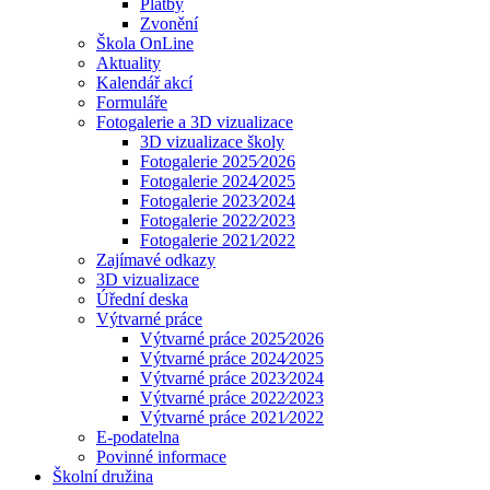
Platby
Zvonění
Škola OnLine
Aktuality
Kalendář akcí
Formuláře
Fotogalerie a 3D vizualizace
3D vizualizace školy
Fotogalerie 2025⁄2026
Fotogalerie 2024⁄2025
Fotogalerie 2023⁄2024
Fotogalerie 2022⁄2023
Fotogalerie 2021⁄2022
Zajímavé odkazy
3D vizualizace
Úřední deska
Výtvarné práce
Výtvarné práce 2025⁄2026
Výtvarné práce 2024⁄2025
Výtvarné práce 2023⁄2024
Výtvarné práce 2022⁄2023
Výtvarné práce 2021⁄2022
E-podatelna
Povinné informace
Školní družina