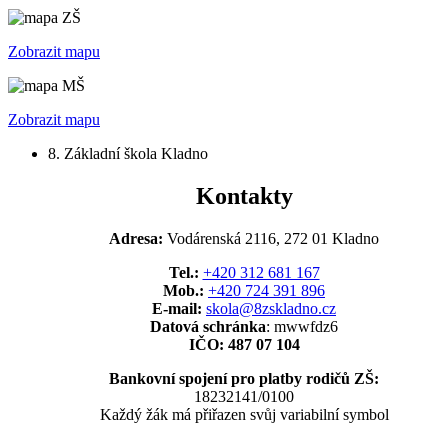
Zobrazit mapu
Zobrazit mapu
8. Základní škola Kladno
Kontakty
Adresa:
Vodárenská 2116, 272 01 Kladno
Tel.:
+420 312 681 167
Mob.:
+420 724 391 896
E-mail:
skola@8zskladno.cz
Datová schránka
: mwwfdz6
IČO: 487 07 104
Bankovní spojení pro platby rodičů ZŠ:
18232141/0100
Každý žák má přiřazen svůj variabilní symbol