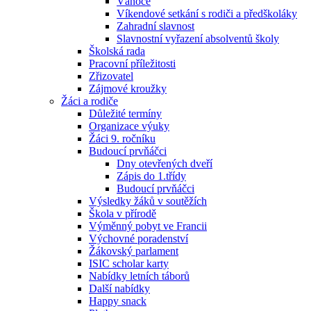
Vánoce
Víkendové setkání s rodiči a předškoláky
Zahradní slavnost
Slavnostní vyřazení absolventů školy
Školská rada
Pracovní příležitosti
Zřizovatel
Zájmové kroužky
Žáci a rodiče
Důležité termíny
Organizace výuky
Žáci 9. ročníku
Budoucí prvňáčci
Dny otevřených dveří
Zápis do 1.třídy
Budoucí prvňáčci
Výsledky žáků v soutěžích
Škola v přírodě
Výměnný pobyt ve Francii
Výchovné poradenství
Žákovský parlament
ISIC scholar karty
Nabídky letních táborů
Další nabídky
Happy snack