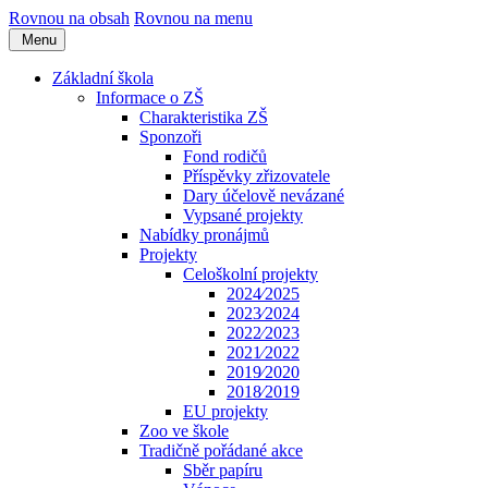
Rovnou na obsah
Rovnou na menu
Menu
Základní škola
Informace o ZŠ
Charakteristika ZŠ
Sponzoři
Fond rodičů
Příspěvky zřizovatele
Dary účelově nevázané
Vypsané projekty
Nabídky pronájmů
Projekty
Celoškolní projekty
2024⁄2025
2023⁄2024
2022⁄2023
2021⁄2022
2019⁄2020
2018⁄2019
EU projekty
Zoo ve škole
Tradičně pořádané akce
Sběr papíru