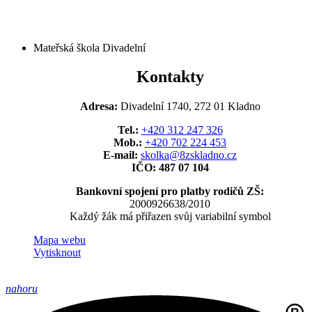
Mateřská škola Divadelní
Kontakty
Adresa:
Divadelní 1740, 272 01 Kladno
Tel.:
+420 312 247 326
Mob.:
+420 702 224 453
E-mail:
skolka@8zskladno.cz
IČO: 487 07 104
Bankovní spojení pro platby rodičů ZŠ:
2000926638/2010
Každý žák má přiřazen svůj variabilní symbol
Mapa webu
Vytisknout
nahoru