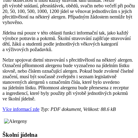
Tuto skutečnost si musí každý strávník sám uhlídat. Nelze
při výrobě snídaní, přesnídávek, obědů, svačin nebo večeří při počtu
20, 50, 100, 500, 1000, 1200 jídel se věnovat jednotlivcům s jejich
přecitlivělostí na některý alergen. Případným žádostem nemůže být
vyhověno.
Jídelna má pouze v této oblasti funkci informační tak, jako každý
výrobce potravin a pokrmů. Školní stravování zajišťuje stravování
dětí, žáků a studentů podle jednotlivých věkových kategorií
a výživových požadavků.
Nelze spojovat dietní stravování s přecitlivělostí na některý alergen.
Označení přítomnosti alergenu bude vyznačeno na jídelním lístku
slovně, nebo číslem označující alergen. Pokud bude zvolené číselné
značení, musí být současně zveřejněn i seznam legislativně
stanovených alergenů s označením čísla, které bylo uvedeno
na jídelním lístku. Přítomnost alergenu bude přenesena z receptur
a ingrediencí, které byly použity při výrobě jednotlivých pokrmů
ve školní jídelně.
Více informací zde
Typ: PDF dokument, Velikost: 88.6 kB
Školní jídelna