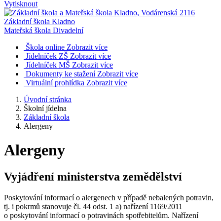
Vytisknout
Základní škola Kladno
Mateřská škola Divadelní
Škola online
Zobrazit více
Jídelníček ZŠ
Zobrazit více
Jídelníček MŠ
Zobrazit více
Dokumenty ke stažení
Zobrazit více
Virtuální prohlídka
Zobrazit více
Úvodní stránka
Školní jídelna
Základní škola
Alergeny
Alergeny
Vyjádření ministerstva zemědělství
Poskytování informací o alergenech v případě nebalených potravin,
tj. i pokrmů stanovuje čl. 44 odst. 1 a) nařízení 1169/2011
o poskytování informací o potravinách spotřebitelům. Nařízení