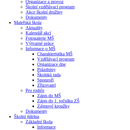
Organizace a provoz
Školní vzdělávací program
Akce školní družiny
Dokumenty
Mateřská škola
Aktuality
Kalendář akcí
Fotogalerie MŠ
Výtvarné práce
Informace o MŠ
Charakteristika MŠ
Vzdělávací program
Organizace dne
Prázdniny
Školská rada
Sponzoři
Zřizovatel
Pro rodiče
Zápis do MŠ
Zápis do 1. ročníku ZŠ
Zájmové kroužky
Dokumenty
Školní jídelna
Základní škola
Informace