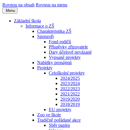
Rovnou na obsah
Rovnou na menu
Menu
Základní škola
Informace o ZŠ
Charakteristika ZŠ
Sponzoři
Fond rodičů
Příspěvky zřizovatele
Dary účelově nevázané
Vypsané projekty
Nabídky pronájmů
Projekty
Celoškolní projekty
2024⁄2025
2023⁄2024
2022⁄2023
2021⁄2022
2019⁄2020
2018⁄2019
EU projekty
Zoo ve škole
Tradičně pořádané akce
Sběr papíru