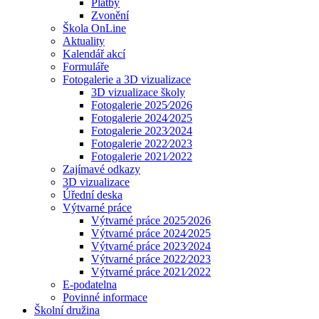
Platby
Zvonění
Škola OnLine
Aktuality
Kalendář akcí
Formuláře
Fotogalerie a 3D vizualizace
3D vizualizace školy
Fotogalerie 2025⁄2026
Fotogalerie 2024⁄2025
Fotogalerie 2023⁄2024
Fotogalerie 2022⁄2023
Fotogalerie 2021⁄2022
Zajímavé odkazy
3D vizualizace
Úřední deska
Výtvarné práce
Výtvarné práce 2025⁄2026
Výtvarné práce 2024⁄2025
Výtvarné práce 2023⁄2024
Výtvarné práce 2022⁄2023
Výtvarné práce 2021⁄2022
E-podatelna
Povinné informace
Školní družina