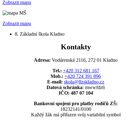
Zobrazit mapu
Zobrazit mapu
8. Základní škola Kladno
Kontakty
Adresa:
Vodárenská 2116, 272 01 Kladno
Tel.:
+420 312 681 167
Mob.:
+420 724 391 896
E-mail:
skola@8zskladno.cz
Datová schránka
: mwwfdz6
IČO: 487 07 104
Bankovní spojení pro platby rodičů ZŠ:
18232141/0100
Každý žák má přiřazen svůj variabilní symbol