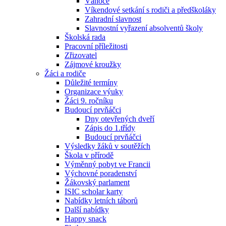
Vánoce
Víkendové setkání s rodiči a předškoláky
Zahradní slavnost
Slavnostní vyřazení absolventů školy
Školská rada
Pracovní příležitosti
Zřizovatel
Zájmové kroužky
Žáci a rodiče
Důležité termíny
Organizace výuky
Žáci 9. ročníku
Budoucí prvňáčci
Dny otevřených dveří
Zápis do 1.třídy
Budoucí prvňáčci
Výsledky žáků v soutěžích
Škola v přírodě
Výměnný pobyt ve Francii
Výchovné poradenství
Žákovský parlament
ISIC scholar karty
Nabídky letních táborů
Další nabídky
Happy snack