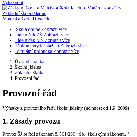
Vytisknout
Základní škola Kladno
Mateřská škola Divadelní
Škola online
Zobrazit více
Jídelníček ZŠ
Zobrazit více
Jídelníček MŠ
Zobrazit více
Dokumenty ke stažení
Zobrazit více
Virtuální prohlídka
Zobrazit více
Úvodní stránka
Školní jídelna
Základní škola
Provozní řád
Provozní řád
Výňatky z provozního řádu školní jídelny (účinnost od 1.9. 2009)
1. Zásady provozu
Provoz ŠJ se řídí zákonem č. 561/2004 Sb., školským zákonem, §