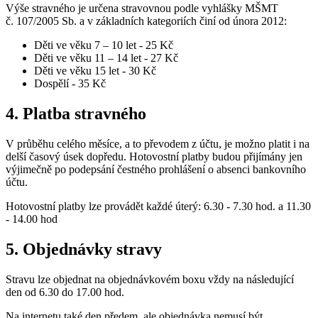
Výše stravného je určena stravovnou podle vyhlášky MŠMT
č. 107/2005 Sb. a v základních kategoriích činí od února 2012:
Děti ve věku 7 – 10 let - 25 Kč
Děti ve věku 11 – 14 let - 27 Kč
Děti ve věku 15 let - 30 Kč
Dospělí - 35 Kč
4. Platba stravného
V průběhu celého měsíce, a to převodem z účtu, je možno platit i na
delší časový úsek dopředu. Hotovostní platby budou přijímány jen
výjimečně po podepsání čestného prohlášení o absenci bankovního
účtu.
Hotovostní platby lze provádět každé úterý: 6.30 - 7.30 hod. a 11.30
- 14.00 hod
5. Objednávky stravy
Stravu lze objednat na objednávkovém boxu vždy na následující
den od 6.30 do 17.00 hod.
Na internetu také den předem, ale objednávka nemusí být