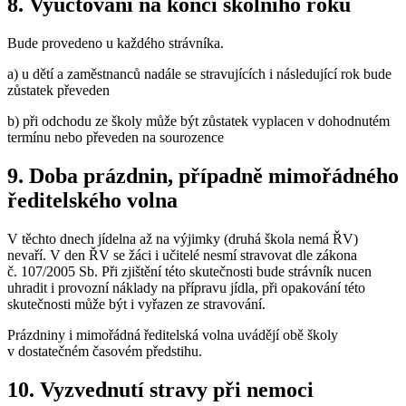
8. Vyúčtování na konci školního roku
Bude provedeno u každého strávníka.
a) u dětí a zaměstnanců nadále se stravujících i následující rok bude
zůstatek převeden
b) při odchodu ze školy může být zůstatek vyplacen v dohodnutém
termínu nebo převeden na sourozence
9. Doba prázdnin, případně mimořádného
ředitelského volna
V těchto dnech jídelna až na výjimky (druhá škola nemá ŘV)
nevaří. V den ŘV se žáci i učitelé nesmí stravovat dle zákona
č. 107/2005 Sb. Při zjištění této skutečnosti bude strávník nucen
uhradit i provozní náklady na přípravu jídla, při opakování této
skutečnosti může být i vyřazen ze stravování.
Prázdniny i mimořádná ředitelská volna uvádějí obě školy
v dostatečném časovém předstihu.
10. Vyzvednutí stravy při nemoci