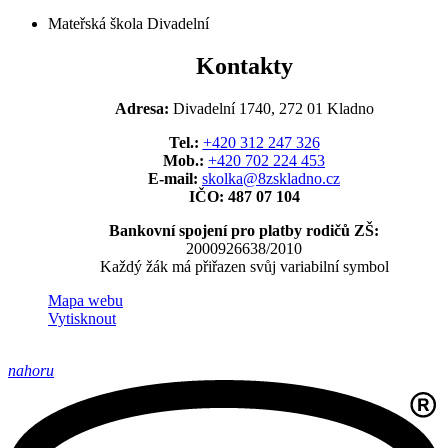
Mateřská škola Divadelní
Kontakty
Adresa:
Divadelní 1740, 272 01 Kladno
Tel.:
+420 312 247 326
Mob.:
+420 702 224 453
E-mail:
skolka@8zskladno.cz
IČO: 487 07 104
Bankovní spojení pro platby rodičů ZŠ:
2000926638/2010
Každý žák má přiřazen svůj variabilní symbol
Mapa webu
Vytisknout
nahoru