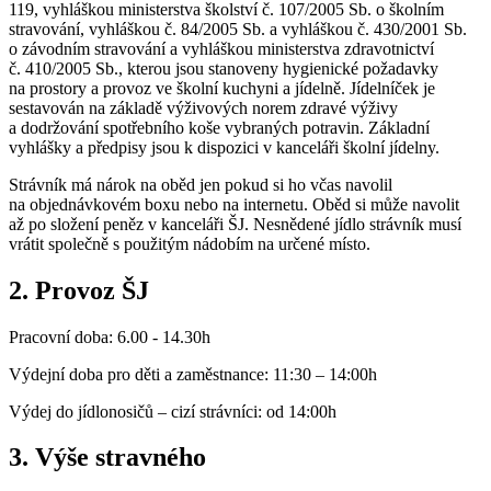
119, vyhláškou ministerstva školství č. 107/2005 Sb. o školním
stravování, vyhláškou č. 84/2005 Sb. a vyhláškou č. 430/2001 Sb.
o závodním stravování a vyhláškou ministerstva zdravotnictví
č. 410/2005 Sb., kterou jsou stanoveny hygienické požadavky
na prostory a provoz ve školní kuchyni a jídelně. Jídelníček je
sestavován na základě výživových norem zdravé výživy
a dodržování spotřebního koše vybraných potravin. Základní
vyhlášky a předpisy jsou k dispozici v kanceláři školní jídelny.
Strávník má nárok na oběd jen pokud si ho včas navolil
na objednávkovém boxu nebo na internetu. Oběd si může navolit
až po složení peněz v kanceláři ŠJ. Nesnědené jídlo strávník musí
vrátit společně s použitým nádobím na určené místo.
2. Provoz ŠJ
Pracovní doba: 6.00 - 14.30h
Výdejní doba pro děti a zaměstnance: 11:30 – 14:00h
Výdej do jídlonosičů – cizí strávníci: od 14:00h
3. Výše stravného