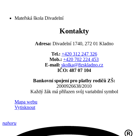
Mateřská škola Divadelní
Kontakty
Adresa:
Divadelní 1740, 272 01 Kladno
Tel.:
+420 312 247 326
Mob.:
+420 702 224 453
E-mail:
skolka@8zskladno.cz
IČO: 487 07 104
Bankovní spojení pro platby rodičů ZŠ:
2000926638/2010
Každý žák má přiřazen svůj variabilní symbol
Mapa webu
Vytisknout
nahoru