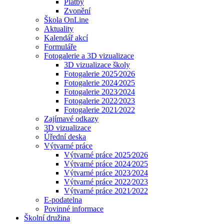
Platby
Zvonění
Škola OnLine
Aktuality
Kalendář akcí
Formuláře
Fotogalerie a 3D vizualizace
3D vizualizace školy
Fotogalerie 2025⁄2026
Fotogalerie 2024⁄2025
Fotogalerie 2023⁄2024
Fotogalerie 2022⁄2023
Fotogalerie 2021⁄2022
Zajímavé odkazy
3D vizualizace
Úřední deska
Výtvarné práce
Výtvarné práce 2025⁄2026
Výtvarné práce 2024⁄2025
Výtvarné práce 2023⁄2024
Výtvarné práce 2022⁄2023
Výtvarné práce 2021⁄2022
E-podatelna
Povinné informace
Školní družina