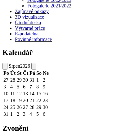
Fotogalerie 2022⁄2023
Fotogalerie 2021⁄2022
Zajímavé odkazy
3D vizualizace
Úřední deska
Výtvarné práce
E-podatelna
Povinné informace
Kalendář
Srpen
2026
Po
Út
St
Čt
Pá
So
Ne
27
28
29
30
31
1
2
3
4
5
6
7
8
9
10
11
12
13
14
15
16
17
18
19
20
21
22
23
24
25
26
27
28
29
30
31
1
2
3
4
5
6
Zvonění