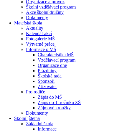
Organizace a provoz
Školní vzdělávací program
Akce školní družiny
Dokumenty
Mateřská škola
Aktuality
Kalendář akcí
Fotogalerie MŠ
Výtvarné práce
Informace o MŠ
Charakteristika MŠ
Vzdělávací program
Organizace dne
Prázdniny
Školská rada
Sponzoři
Zřizovatel
Pro rodiče
Zápis do MŠ
Zápis do 1. ročníku ZŠ
Zájmové kroužky
Dokumenty
Školní jídelna
Základní škola
Informace