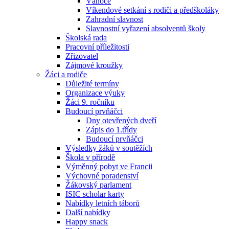
Vánoce
Víkendové setkání s rodiči a předškoláky
Zahradní slavnost
Slavnostní vyřazení absolventů školy
Školská rada
Pracovní příležitosti
Zřizovatel
Zájmové kroužky
Žáci a rodiče
Důležité termíny
Organizace výuky
Žáci 9. ročníku
Budoucí prvňáčci
Dny otevřených dveří
Zápis do 1.třídy
Budoucí prvňáčci
Výsledky žáků v soutěžích
Škola v přírodě
Výměnný pobyt ve Francii
Výchovné poradenství
Žákovský parlament
ISIC scholar karty
Nabídky letních táborů
Další nabídky
Happy snack