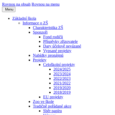
Rovnou na obsah
Rovnou na menu
Menu
Základní škola
Informace o ZŠ
Charakteristika ZŠ
Sponzoři
Fond rodičů
Příspěvky zřizovatele
Dary účelově nevázané
Vypsané projekty
Nabídky pronájmů
Projekty
Celoškolní projekty
2024⁄2025
2023⁄2024
2022⁄2023
2021⁄2022
2019⁄2020
2018⁄2019
EU projekty
Zoo ve škole
Tradičně pořádané akce
Sběr papíru