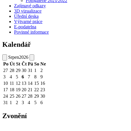
Fotogalerie 2021⁄2022
Zajímavé odkazy
3D vizualizace
Úřední deska
Výtvarné práce
E-podatelna
Povinné informace
Kalendář
Srpen
2026
Po
Út
St
Čt
Pá
So
Ne
27
28
29
30
31
1
2
3
4
5
6
7
8
9
10
11
12
13
14
15
16
17
18
19
20
21
22
23
24
25
26
27
28
29
30
31
1
2
3
4
5
6
Zvonění