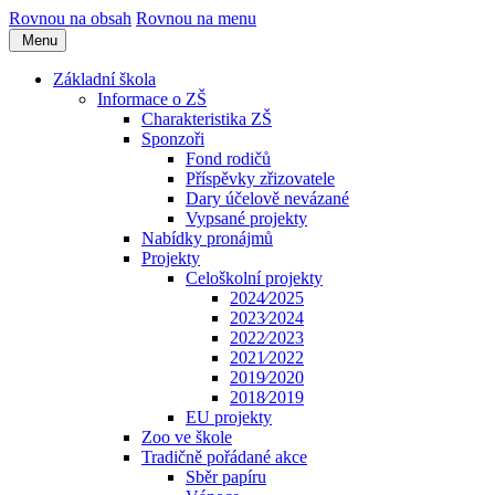
Rovnou na obsah
Rovnou na menu
Menu
Základní škola
Informace o ZŠ
Charakteristika ZŠ
Sponzoři
Fond rodičů
Příspěvky zřizovatele
Dary účelově nevázané
Vypsané projekty
Nabídky pronájmů
Projekty
Celoškolní projekty
2024⁄2025
2023⁄2024
2022⁄2023
2021⁄2022
2019⁄2020
2018⁄2019
EU projekty
Zoo ve škole
Tradičně pořádané akce
Sběr papíru