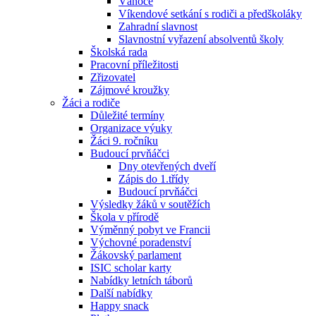
Vánoce
Víkendové setkání s rodiči a předškoláky
Zahradní slavnost
Slavnostní vyřazení absolventů školy
Školská rada
Pracovní příležitosti
Zřizovatel
Zájmové kroužky
Žáci a rodiče
Důležité termíny
Organizace výuky
Žáci 9. ročníku
Budoucí prvňáčci
Dny otevřených dveří
Zápis do 1.třídy
Budoucí prvňáčci
Výsledky žáků v soutěžích
Škola v přírodě
Výměnný pobyt ve Francii
Výchovné poradenství
Žákovský parlament
ISIC scholar karty
Nabídky letních táborů
Další nabídky
Happy snack