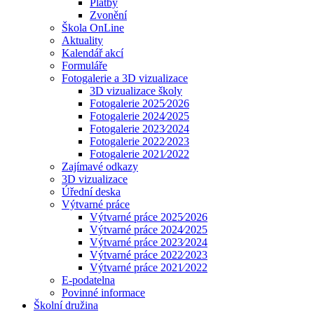
Platby
Zvonění
Škola OnLine
Aktuality
Kalendář akcí
Formuláře
Fotogalerie a 3D vizualizace
3D vizualizace školy
Fotogalerie 2025⁄2026
Fotogalerie 2024⁄2025
Fotogalerie 2023⁄2024
Fotogalerie 2022⁄2023
Fotogalerie 2021⁄2022
Zajímavé odkazy
3D vizualizace
Úřední deska
Výtvarné práce
Výtvarné práce 2025⁄2026
Výtvarné práce 2024⁄2025
Výtvarné práce 2023⁄2024
Výtvarné práce 2022⁄2023
Výtvarné práce 2021⁄2022
E-podatelna
Povinné informace
Školní družina