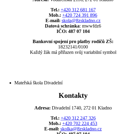
Tel.:
+420 312 681 167
Mob.:
+420 724 391 896
E-mail:
skola@8zskladno.cz
Datová schránka
: mwwfdz6
IČO: 487 07 104
Bankovní spojení pro platby rodičů ZŠ:
18232141/0100
Každý žák má přiřazen svůj variabilní symbol
Mateřská škola Divadelní
Kontakty
Adresa:
Divadelní 1740, 272 01 Kladno
Tel.:
+420 312 247 326
Mob.:
+420 702 224 453
E-mail:
skolka@8zskladno.cz