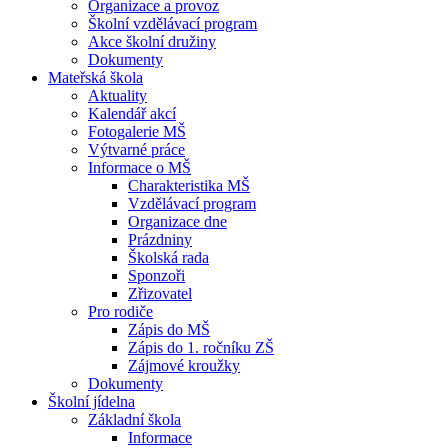
Organizace a provoz
Školní vzdělávací program
Akce školní družiny
Dokumenty
Mateřská škola
Aktuality
Kalendář akcí
Fotogalerie MŠ
Výtvarné práce
Informace o MŠ
Charakteristika MŠ
Vzdělávací program
Organizace dne
Prázdniny
Školská rada
Sponzoři
Zřizovatel
Pro rodiče
Zápis do MŠ
Zápis do 1. ročníku ZŠ
Zájmové kroužky
Dokumenty
Školní jídelna
Základní škola
Informace