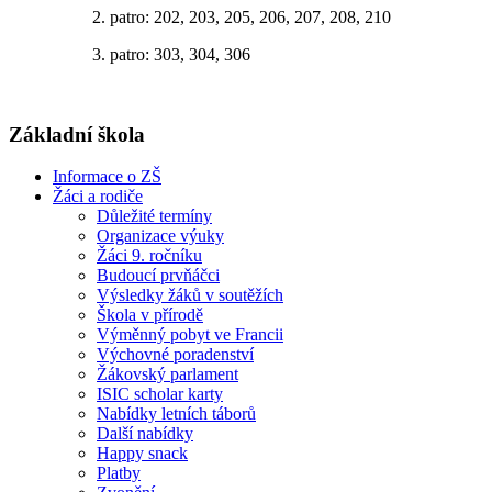
2. patro: 202, 203, 205, 206, 207, 208, 210
3. patro: 303, 304, 306
Základní škola
Informace o ZŠ
Žáci a rodiče
Důležité termíny
Organizace výuky
Žáci 9. ročníku
Budoucí prvňáčci
Výsledky žáků v soutěžích
Škola v přírodě
Výměnný pobyt ve Francii
Výchovné poradenství
Žákovský parlament
ISIC scholar karty
Nabídky letních táborů
Další nabídky
Happy snack
Platby