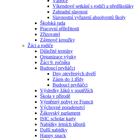
Vánoce
Víkendové setkání s rodiči a předškoláky
Zahradní slavnost
Slavnostní vyřazení absolventů školy
Školská rada
Pracovní příležitosti
Zřizovatel
Zájmové kroužky
Žáci a rodiče
Důležité termíny
Organizace výuky
Žáci 9. ročníku
Budoucí prvňáčci
Dny otevřených dveří
Zápis do 1.třídy
Budoucí prvňáčci
Výsledky žáků v soutěžích
Škola v přírodě
Výměnný pobyt ve Francii
Výchovné poradenství
Žákovský parlament
ISIC scholar karty
Nabídky letních táborů
Další nabídky
Happy snack