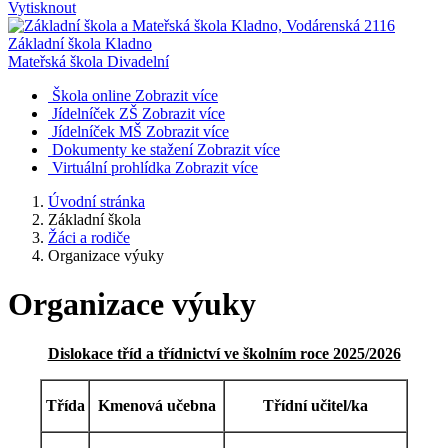
Vytisknout
Základní škola Kladno
Mateřská škola Divadelní
Škola online
Zobrazit více
Jídelníček ZŠ
Zobrazit více
Jídelníček MŠ
Zobrazit více
Dokumenty ke stažení
Zobrazit více
Virtuální prohlídka
Zobrazit více
Úvodní stránka
Základní škola
Žáci a rodiče
Organizace výuky
Organizace výuky
Dislokace tříd a třídnictví ve školním roce 2025/2026
Třída
Kmenová učebna
Třídní učitel/ka