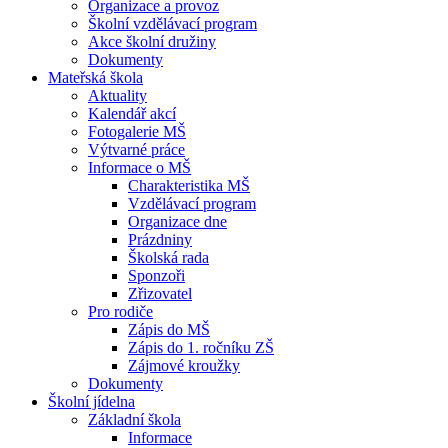
Organizace a provoz
Školní vzdělávací program
Akce školní družiny
Dokumenty
Mateřská škola
Aktuality
Kalendář akcí
Fotogalerie MŠ
Výtvarné práce
Informace o MŠ
Charakteristika MŠ
Vzdělávací program
Organizace dne
Prázdniny
Školská rada
Sponzoři
Zřizovatel
Pro rodiče
Zápis do MŠ
Zápis do 1. ročníku ZŠ
Zájmové kroužky
Dokumenty
Školní jídelna
Základní škola
Informace