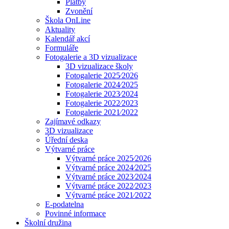
Platby
Zvonění
Škola OnLine
Aktuality
Kalendář akcí
Formuláře
Fotogalerie a 3D vizualizace
3D vizualizace školy
Fotogalerie 2025⁄2026
Fotogalerie 2024⁄2025
Fotogalerie 2023⁄2024
Fotogalerie 2022⁄2023
Fotogalerie 2021⁄2022
Zajímavé odkazy
3D vizualizace
Úřední deska
Výtvarné práce
Výtvarné práce 2025⁄2026
Výtvarné práce 2024⁄2025
Výtvarné práce 2023⁄2024
Výtvarné práce 2022⁄2023
Výtvarné práce 2021⁄2022
E-podatelna
Povinné informace
Školní družina