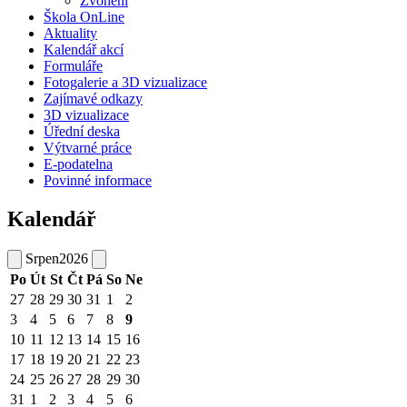
Zvonění
Škola OnLine
Aktuality
Kalendář akcí
Formuláře
Fotogalerie a 3D vizualizace
Zajímavé odkazy
3D vizualizace
Úřední deska
Výtvarné práce
E-podatelna
Povinné informace
Kalendář
Srpen
2026
Po
Út
St
Čt
Pá
So
Ne
27
28
29
30
31
1
2
3
4
5
6
7
8
9
10
11
12
13
14
15
16
17
18
19
20
21
22
23
24
25
26
27
28
29
30
31
1
2
3
4
5
6