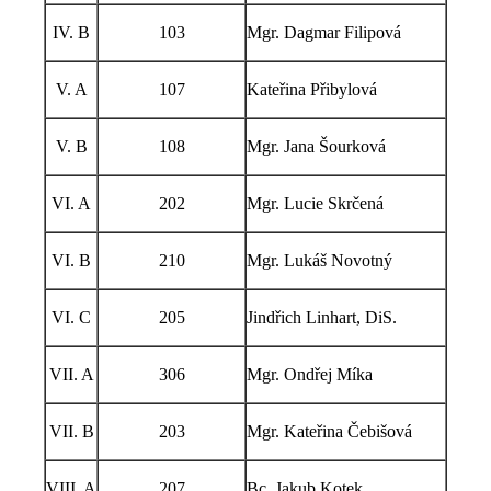
IV. B
103
Mgr. Dagmar Filipová
V. A
107
Kateřina Přibylová
V. B
108
Mgr. Jana Šourková
VI. A
202
Mgr. Lucie Skrčená
VI. B
210
Mgr. Lukáš Novotný
VI. C
205
Jindřich Linhart, DiS.
VII. A
306
Mgr. Ondřej Míka
VII. B
203
Mgr. Kateřina Čebišová
VIII. A
207
Bc. Jakub Kotek