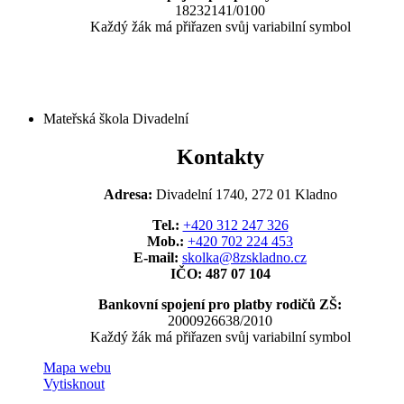
18232141/0100
Každý žák má přiřazen svůj variabilní symbol
Mateřská škola Divadelní
Kontakty
Adresa:
Divadelní 1740, 272 01 Kladno
Tel.:
+420 312 247 326
Mob.:
+420 702 224 453
E-mail:
skolka@8zskladno.cz
IČO: 487 07 104
Bankovní spojení pro platby rodičů ZŠ:
2000926638/2010
Každý žák má přiřazen svůj variabilní symbol
Mapa webu
Vytisknout