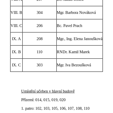
VIII. B
304
Mgr. Barbora Nováková
VIII. C
206
Bc. Pavel Prach
IX. A
208
Mgr., Ing. Elena Janoušková
IX. B
110
RNDr. Kamil Marek
IX. C
303
Mgr. Iva Bezoušková
Umístění učeben v hlavní budově
Přízemí: 014, 015, 019, 020
1. patro: 102, 103, 105, 106, 107, 108, 110