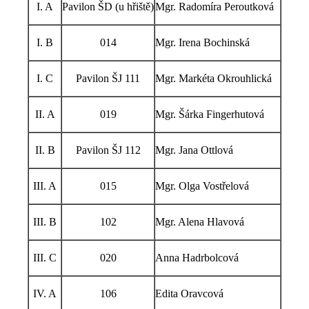
I. A
Pavilon ŠD (u hřiště)
Mgr. Radomíra Peroutková
I. B
014
Mgr. Irena Bochinská
I. C
Pavilon ŠJ 111
Mgr. Markéta Okrouhlická
II. A
019
Mgr. Šárka Fingerhutová
II. B
Pavilon ŠJ 112
Mgr. Jana Ottlová
III. A
015
Mgr. Olga Vostřelová
III. B
102
Mgr. Alena Hlavová
III. C
020
Anna Hadrbolcová
IV. A
106
Edita Oravcová