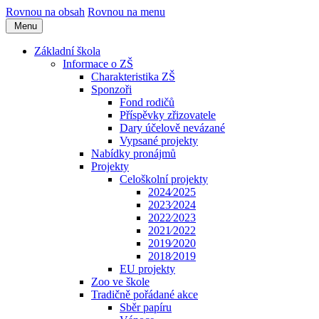
Rovnou na obsah
Rovnou na menu
Menu
Základní škola
Informace o ZŠ
Charakteristika ZŠ
Sponzoři
Fond rodičů
Příspěvky zřizovatele
Dary účelově nevázané
Vypsané projekty
Nabídky pronájmů
Projekty
Celoškolní projekty
2024⁄2025
2023⁄2024
2022⁄2023
2021⁄2022
2019⁄2020
2018⁄2019
EU projekty
Zoo ve škole
Tradičně pořádané akce
Sběr papíru