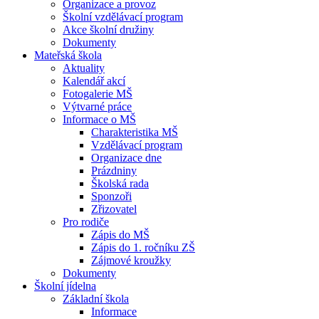
Organizace a provoz
Školní vzdělávací program
Akce školní družiny
Dokumenty
Mateřská škola
Aktuality
Kalendář akcí
Fotogalerie MŠ
Výtvarné práce
Informace o MŠ
Charakteristika MŠ
Vzdělávací program
Organizace dne
Prázdniny
Školská rada
Sponzoři
Zřizovatel
Pro rodiče
Zápis do MŠ
Zápis do 1. ročníku ZŠ
Zájmové kroužky
Dokumenty
Školní jídelna
Základní škola
Informace