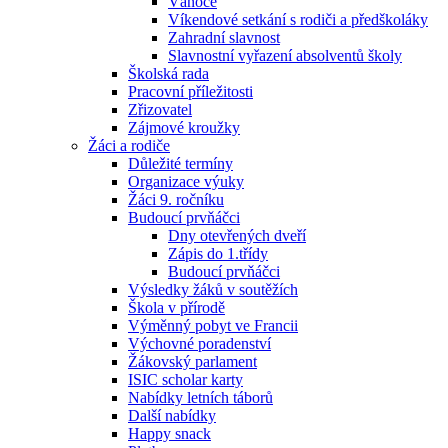
Vánoce
Víkendové setkání s rodiči a předškoláky
Zahradní slavnost
Slavnostní vyřazení absolventů školy
Školská rada
Pracovní příležitosti
Zřizovatel
Zájmové kroužky
Žáci a rodiče
Důležité termíny
Organizace výuky
Žáci 9. ročníku
Budoucí prvňáčci
Dny otevřených dveří
Zápis do 1.třídy
Budoucí prvňáčci
Výsledky žáků v soutěžích
Škola v přírodě
Výměnný pobyt ve Francii
Výchovné poradenství
Žákovský parlament
ISIC scholar karty
Nabídky letních táborů
Další nabídky
Happy snack