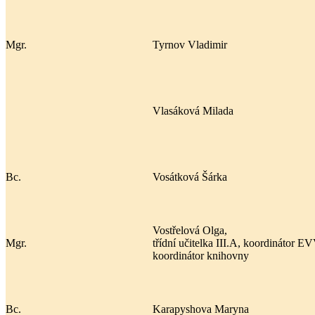
Mgr.
Tyrnov Vladimir
Vlasáková Milada
Bc.
Vosátková Šárka
Vostřelová Olga,
Mgr.
třídní učitelka III.A, koordinátor E
koordinátor knihovny
Bc.
Karapyshova Maryna