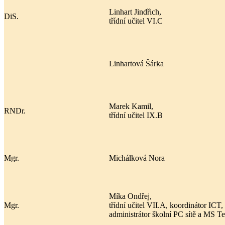
Linhart Jindřich,
DiS.
třídní učitel VI.C
Linhartová Šárka
Marek Kamil,
RNDr.
třídní učitel IX.B
Mgr.
Michálková Nora
Míka Ondřej,
Mgr.
třídní učitel VII.A, koordinátor ICT,
administrátor školní PC sítě a MS T