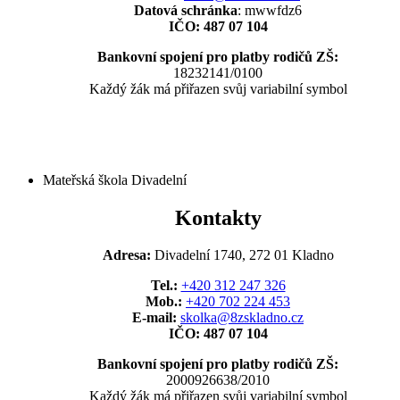
Datová schránka
: mwwfdz6
IČO: 487 07 104
Bankovní spojení pro platby rodičů ZŠ:
18232141/0100
Každý žák má přiřazen svůj variabilní symbol
Mateřská škola Divadelní
Kontakty
Adresa:
Divadelní 1740, 272 01 Kladno
Tel.:
+420 312 247 326
Mob.:
+420 702 224 453
E-mail:
skolka@8zskladno.cz
IČO: 487 07 104
Bankovní spojení pro platby rodičů ZŠ:
2000926638/2010
Každý žák má přiřazen svůj variabilní symbol