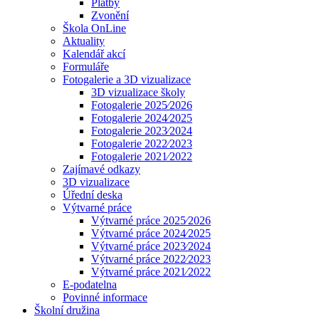
Platby
Zvonění
Škola OnLine
Aktuality
Kalendář akcí
Formuláře
Fotogalerie a 3D vizualizace
3D vizualizace školy
Fotogalerie 2025⁄2026
Fotogalerie 2024⁄2025
Fotogalerie 2023⁄2024
Fotogalerie 2022⁄2023
Fotogalerie 2021⁄2022
Zajímavé odkazy
3D vizualizace
Úřední deska
Výtvarné práce
Výtvarné práce 2025⁄2026
Výtvarné práce 2024⁄2025
Výtvarné práce 2023⁄2024
Výtvarné práce 2022⁄2023
Výtvarné práce 2021⁄2022
E-podatelna
Povinné informace
Školní družina