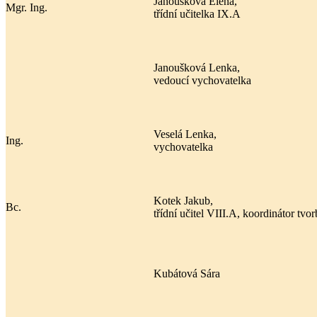
Janoušková Elena,
Mgr. Ing.
třídní učitelka IX.A
Janoušková Lenka,
vedoucí vychovatelka
Veselá Lenka,
Ing.
vychovatelka
Kotek Jakub,
Bc.
třídní učitel VIII.A, koordinátor tv
Kubátová Sára