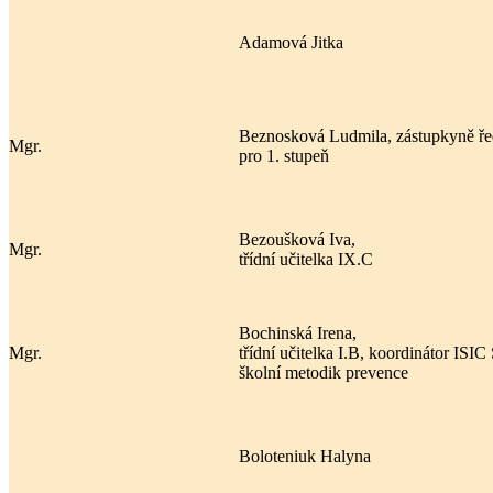
Adamová Jitka
Beznosková Ludmila, zástupkyně řed
Mgr.
pro 1. stupeň
Bezoušková Iva,
Mgr.
třídní učitelka IX.C
Bochinská Irena,
Mgr.
třídní učitelka I.B, koordinátor ISIC
školní metodik prevence
Boloteniuk Halyna