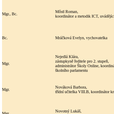
Mőstl Roman,
Mgr., Bc.
koordinátor a metodik ICT, uvádějící
Bc.
Mráčková Evelyn, vychovatelka
Nejedlá Klára,
zástupkyně ředitele pro 2. stupeň,
Mgr.
administrátor Školy Online, koordin
školního parlamentu
Nováková Barbora,
Mgr.
třídní učitelka VIII.B, koordinátor 
Novotný Lukáš,
Mgr.