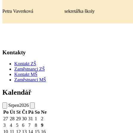
Petra Vaverková
sekretářka školy
Kontakty
Kontakt ZŠ
Zaměstnanci ZŠ
Kontakt MŠ
Zaměstnanci MŠ
Kalendář
Srpen
2026
Po
Út
St
Čt
Pá
So
Ne
27
28
29
30
31
1
2
3
4
5
6
7
8
9
10
11
12
13
14
15
16