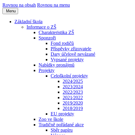
Rovnou na obsah
Rovnou na menu
Menu
Základní škola
Informace o ZŠ
Charakteristika ZŠ
Sponzoři
Fond rodičů
Příspěvky zřizovatele
Dary účelově nevázané
Vypsané projekty
Nabídky pronájmů
Projekty
Celoškolní projekty
2024⁄2025
2023⁄2024
2022⁄2023
2021⁄2022
2019⁄2020
2018⁄2019
EU projekty
Zoo ve škole
Tradičně pořádané akce
Sběr papíru