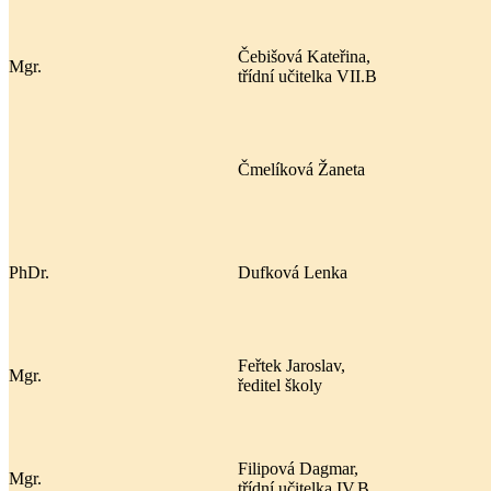
Čebišová Kateřina,
Mgr.
třídní učitelka VII.B
Čmelíková Žaneta
PhDr.
Dufková Lenka
Feřtek Jaroslav,
Mgr.
ředitel školy
Filipová Dagmar,
Mgr.
třídní učitelka IV.B