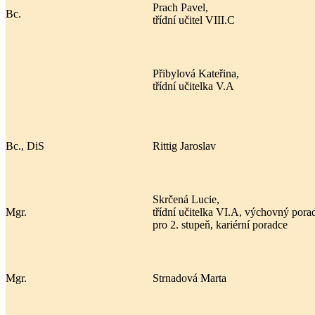
Prach Pavel,
Bc.
třídní učitel VIII.C
Přibylová Kateřina,
třídní učitelka V.A
Bc., DiS
Rittig Jaroslav
Skrčená Lucie,
Mgr.
třídní učitelka VI.A, výchovný pora
pro 2. stupeň, kariérní poradce
Mgr.
Strnadová Marta