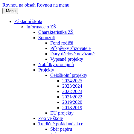
Rovnou na obsah
Rovnou na menu
Menu
Základní škola
Informace o ZŠ
Charakteristika ZŠ
Sponzoři
Fond rodičů
Příspěvky zřizovatele
Dary účelově nevázané
Vypsané projekty
Nabídky pronájmů
Projekty
Celoškolní projekty
2024⁄2025
2023⁄2024
2022⁄2023
2021⁄2022
2019⁄2020
2018⁄2019
EU projekty
Zoo ve škole
Tradičně pořádané akce
Sběr papíru