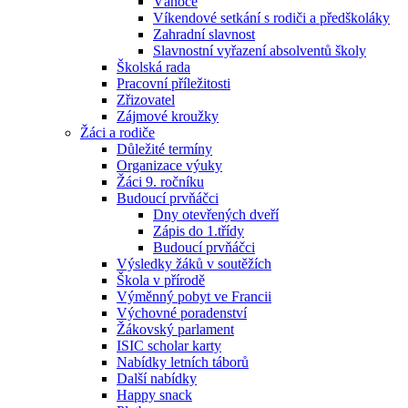
Vánoce
Víkendové setkání s rodiči a předškoláky
Zahradní slavnost
Slavnostní vyřazení absolventů školy
Školská rada
Pracovní příležitosti
Zřizovatel
Zájmové kroužky
Žáci a rodiče
Důležité termíny
Organizace výuky
Žáci 9. ročníku
Budoucí prvňáčci
Dny otevřených dveří
Zápis do 1.třídy
Budoucí prvňáčci
Výsledky žáků v soutěžích
Škola v přírodě
Výměnný pobyt ve Francii
Výchovné poradenství
Žákovský parlament
ISIC scholar karty
Nabídky letních táborů
Další nabídky
Happy snack