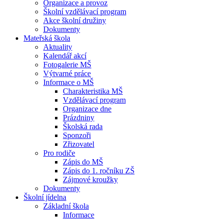
Organizace a provoz
Školní vzdělávací program
Akce školní družiny
Dokumenty
Mateřská škola
Aktuality
Kalendář akcí
Fotogalerie MŠ
Výtvarné práce
Informace o MŠ
Charakteristika MŠ
Vzdělávací program
Organizace dne
Prázdniny
Školská rada
Sponzoři
Zřizovatel
Pro rodiče
Zápis do MŠ
Zápis do 1. ročníku ZŠ
Zájmové kroužky
Dokumenty
Školní jídelna
Základní škola
Informace