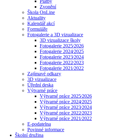
Platby
Zvonění
Škola OnLine
Aktuality
Kalendář akcí
Formuláře
Fotogalerie a 3D vizualizace
3D vizualizace školy
Fotogalerie 2025⁄2026
Fotogalerie 2024⁄2025
Fotogalerie 2023⁄2024
Fotogalerie 2022⁄2023
Fotogalerie 2021⁄2022
Zajímavé odkazy
3D vizualizace
Úřední deska
Výtvarné práce
Výtvarné práce 2025⁄2026
Výtvarné práce 2024⁄2025
Výtvarné práce 2023⁄2024
Výtvarné práce 2022⁄2023
Výtvarné práce 2021⁄2022
E-podatelna
Povinné informace
Školní družina