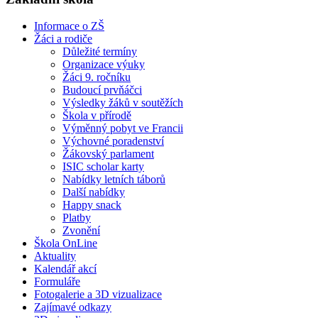
Informace o ZŠ
Žáci a rodiče
Důležité termíny
Organizace výuky
Žáci 9. ročníku
Budoucí prvňáčci
Výsledky žáků v soutěžích
Škola v přírodě
Výměnný pobyt ve Francii
Výchovné poradenství
Žákovský parlament
ISIC scholar karty
Nabídky letních táborů
Další nabídky
Happy snack
Platby
Zvonění
Škola OnLine
Aktuality
Kalendář akcí
Formuláře
Fotogalerie a 3D vizualizace
Zajímavé odkazy