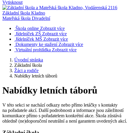
Vytisknout
Základní škola Kladno
Mateřská škola Divadelní
Škola online
Zobrazit více
Jídelníček ZŠ
Zobrazit více
Jídelníček MŠ
Zobrazit více
Dokumenty ke stažení
Zobrazit více
Virtuální prohlídka
Zobrazit více
Úvodní stránka
Základní škola
Žáci a rodiče
Nabídky letních táborů
Nabídky letních táborů
V této sekci se nachází odkazy nebo přímo letáčky s kontakty
na pořadatele akcí. Další podrobnosti a informace jsou záležitostí
komunikace přímo s pořadatelem konkrétní akce. Škola zůstává
ohledně (ne)doporučení neutrální a není garantem uvedených akcí.
Základní škola