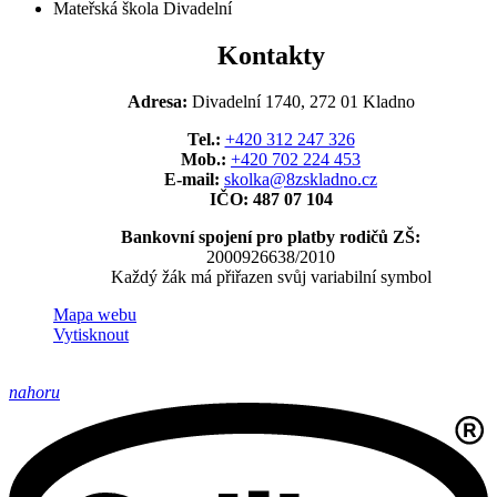
Mateřská škola Divadelní
Kontakty
Adresa:
Divadelní 1740, 272 01 Kladno
Tel.:
+420 312 247 326
Mob.:
+420 702 224 453
E-mail:
skolka@8zskladno.cz
IČO: 487 07 104
Bankovní spojení pro platby rodičů ZŠ:
2000926638/2010
Každý žák má přiřazen svůj variabilní symbol
Mapa webu
Vytisknout
nahoru