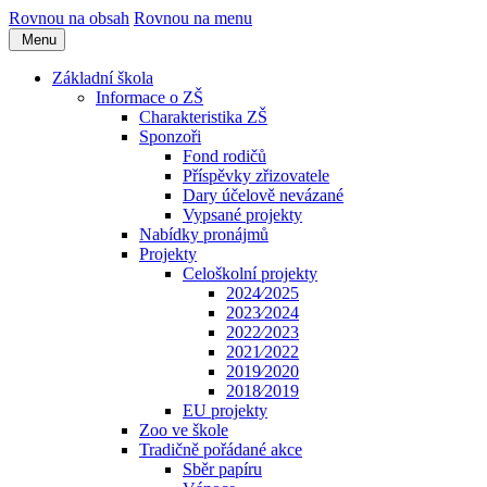
Rovnou na obsah
Rovnou na menu
Menu
Základní škola
Informace o ZŠ
Charakteristika ZŠ
Sponzoři
Fond rodičů
Příspěvky zřizovatele
Dary účelově nevázané
Vypsané projekty
Nabídky pronájmů
Projekty
Celoškolní projekty
2024⁄2025
2023⁄2024
2022⁄2023
2021⁄2022
2019⁄2020
2018⁄2019
EU projekty
Zoo ve škole
Tradičně pořádané akce
Sběr papíru