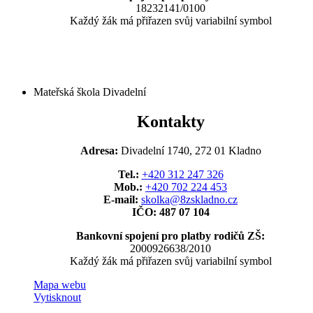
18232141/0100
Každý žák má přiřazen svůj variabilní symbol
Mateřská škola Divadelní
Kontakty
Adresa:
Divadelní 1740, 272 01 Kladno
Tel.:
+420 312 247 326
Mob.:
+420 702 224 453
E-mail:
skolka@8zskladno.cz
IČO: 487 07 104
Bankovní spojení pro platby rodičů ZŠ:
2000926638/2010
Každý žák má přiřazen svůj variabilní symbol
Mapa webu
Vytisknout