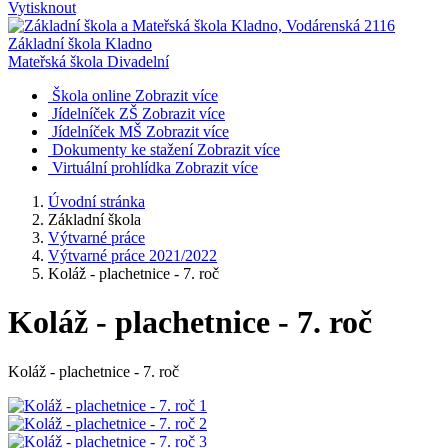
Vytisknout
Základní škola Kladno
Mateřská škola Divadelní
Škola online
Zobrazit více
Jídelníček ZŠ
Zobrazit více
Jídelníček MŠ
Zobrazit více
Dokumenty ke stažení
Zobrazit více
Virtuální prohlídka
Zobrazit více
Úvodní stránka
Základní škola
Výtvarné práce
Výtvarné práce 2021/2022
Koláž - plachetnice - 7. roč
Koláž - plachetnice - 7. roč
Koláž - plachetnice - 7. roč