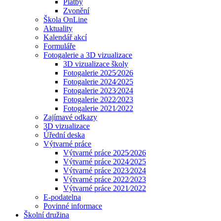
Platby
Zvonění
Škola OnLine
Aktuality
Kalendář akcí
Formuláře
Fotogalerie a 3D vizualizace
3D vizualizace školy
Fotogalerie 2025⁄2026
Fotogalerie 2024⁄2025
Fotogalerie 2023⁄2024
Fotogalerie 2022⁄2023
Fotogalerie 2021⁄2022
Zajímavé odkazy
3D vizualizace
Úřední deska
Výtvarné práce
Výtvarné práce 2025⁄2026
Výtvarné práce 2024⁄2025
Výtvarné práce 2023⁄2024
Výtvarné práce 2022⁄2023
Výtvarné práce 2021⁄2022
E-podatelna
Povinné informace
Školní družina