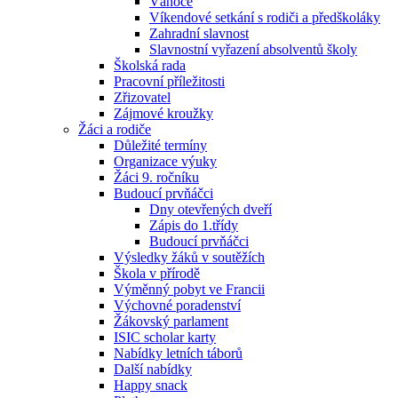
Vánoce
Víkendové setkání s rodiči a předškoláky
Zahradní slavnost
Slavnostní vyřazení absolventů školy
Školská rada
Pracovní příležitosti
Zřizovatel
Zájmové kroužky
Žáci a rodiče
Důležité termíny
Organizace výuky
Žáci 9. ročníku
Budoucí prvňáčci
Dny otevřených dveří
Zápis do 1.třídy
Budoucí prvňáčci
Výsledky žáků v soutěžích
Škola v přírodě
Výměnný pobyt ve Francii
Výchovné poradenství
Žákovský parlament
ISIC scholar karty
Nabídky letních táborů
Další nabídky
Happy snack