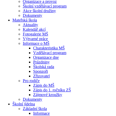
Organizace a provoz
Školní vzdělávací program
Akce školní družiny
Dokumenty
Mateřská škola
Aktuality
Kalendář akcí
Fotogalerie MŠ
Výtvarné práce
Informace o MŠ
Charakteristika MŠ
Vzdělávací program
Organizace dne
Prázdniny
Školská rada
Sponzoři
Zřizovatel
Pro rodiče
Zápis do MŠ
Zápis do 1. ročníku ZŠ
Zájmové kroužky
Dokumenty
Školní jídelna
Základní škola
Informace