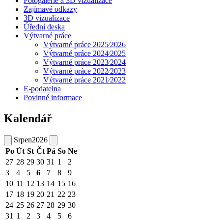
Fotogalerie a 3D vizualizace
Zajímavé odkazy
3D vizualizace
Úřední deska
Výtvarné práce
Výtvarné práce 2025⁄2026
Výtvarné práce 2024⁄2025
Výtvarné práce 2023⁄2024
Výtvarné práce 2022⁄2023
Výtvarné práce 2021⁄2022
E-podatelna
Povinné informace
Kalendář
Srpen
2026
Po
Út
St
Čt
Pá
So
Ne
27
28
29
30
31
1
2
3
4
5
6
7
8
9
10
11
12
13
14
15
16
17
18
19
20
21
22
23
24
25
26
27
28
29
30
31
1
2
3
4
5
6