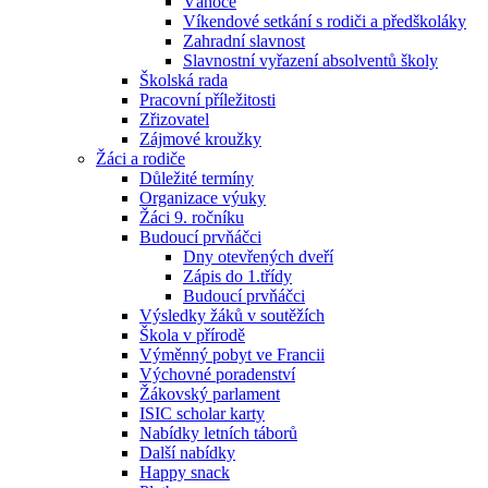
Vánoce
Víkendové setkání s rodiči a předškoláky
Zahradní slavnost
Slavnostní vyřazení absolventů školy
Školská rada
Pracovní příležitosti
Zřizovatel
Zájmové kroužky
Žáci a rodiče
Důležité termíny
Organizace výuky
Žáci 9. ročníku
Budoucí prvňáčci
Dny otevřených dveří
Zápis do 1.třídy
Budoucí prvňáčci
Výsledky žáků v soutěžích
Škola v přírodě
Výměnný pobyt ve Francii
Výchovné poradenství
Žákovský parlament
ISIC scholar karty
Nabídky letních táborů
Další nabídky
Happy snack