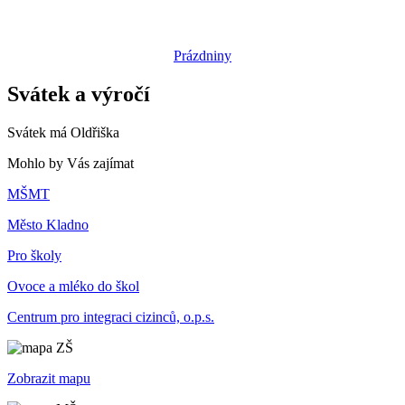
Prázdniny
Svátek a výročí
Svátek má
Oldřiška
Mohlo by Vás zajímat
MŠMT
Město Kladno
Pro školy
Ovoce a mléko do škol
Centrum pro integraci cizinců, o.p.s.
Zobrazit mapu