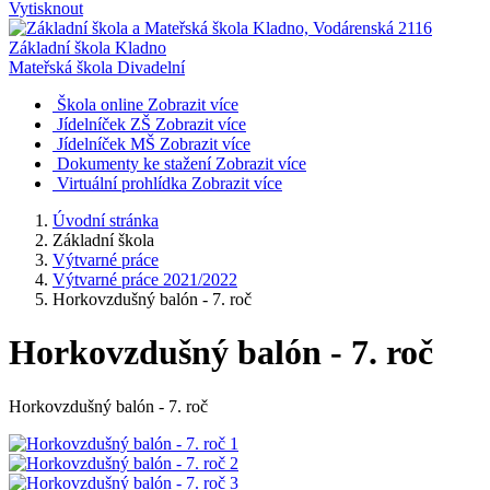
Vytisknout
Základní škola Kladno
Mateřská škola Divadelní
Škola online
Zobrazit více
Jídelníček ZŠ
Zobrazit více
Jídelníček MŠ
Zobrazit více
Dokumenty ke stažení
Zobrazit více
Virtuální prohlídka
Zobrazit více
Úvodní stránka
Základní škola
Výtvarné práce
Výtvarné práce 2021/2022
Horkovzdušný balón - 7. roč
Horkovzdušný balón - 7. roč
Horkovzdušný balón - 7. roč