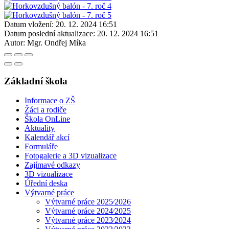
Datum vložení:
20. 12. 2024 16:51
Datum poslední aktualizace:
20. 12. 2024 16:51
Autor:
Mgr. Ondřej Míka
Základní škola
Informace o ZŠ
Žáci a rodiče
Škola OnLine
Aktuality
Kalendář akcí
Formuláře
Fotogalerie a 3D vizualizace
Zajímavé odkazy
3D vizualizace
Úřední deska
Výtvarné práce
Výtvarné práce 2025⁄2026
Výtvarné práce 2024⁄2025
Výtvarné práce 2023⁄2024