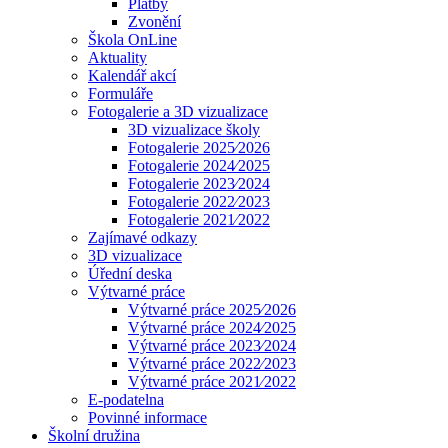
Platby
Zvonění
Škola OnLine
Aktuality
Kalendář akcí
Formuláře
Fotogalerie a 3D vizualizace
3D vizualizace školy
Fotogalerie 2025⁄2026
Fotogalerie 2024⁄2025
Fotogalerie 2023⁄2024
Fotogalerie 2022⁄2023
Fotogalerie 2021⁄2022
Zajímavé odkazy
3D vizualizace
Úřední deska
Výtvarné práce
Výtvarné práce 2025⁄2026
Výtvarné práce 2024⁄2025
Výtvarné práce 2023⁄2024
Výtvarné práce 2022⁄2023
Výtvarné práce 2021⁄2022
E-podatelna
Povinné informace
Školní družina