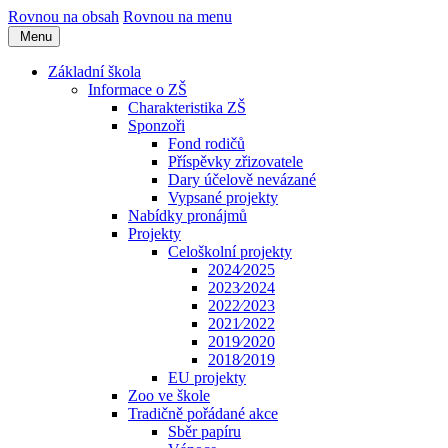
Rovnou na obsah
Rovnou na menu
Menu
Základní škola
Informace o ZŠ
Charakteristika ZŠ
Sponzoři
Fond rodičů
Příspěvky zřizovatele
Dary účelově nevázané
Vypsané projekty
Nabídky pronájmů
Projekty
Celoškolní projekty
2024⁄2025
2023⁄2024
2022⁄2023
2021⁄2022
2019⁄2020
2018⁄2019
EU projekty
Zoo ve škole
Tradičně pořádané akce
Sběr papíru