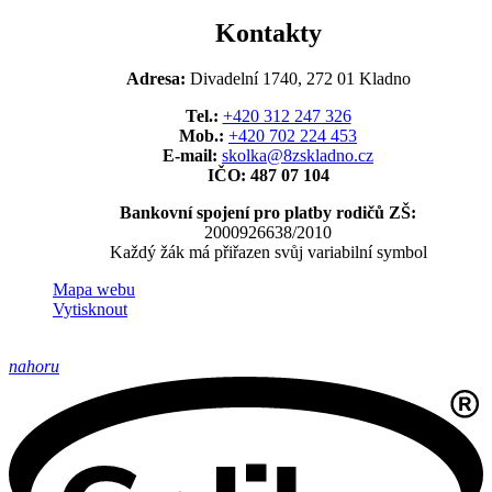
Kontakty
Adresa:
Divadelní 1740, 272 01 Kladno
Tel.:
+420 312 247 326
Mob.:
+420 702 224 453
E-mail:
skolka@8zskladno.cz
IČO: 487 07 104
Bankovní spojení pro platby rodičů ZŠ:
2000926638/2010
Každý žák má přiřazen svůj variabilní symbol
Mapa webu
Vytisknout
nahoru