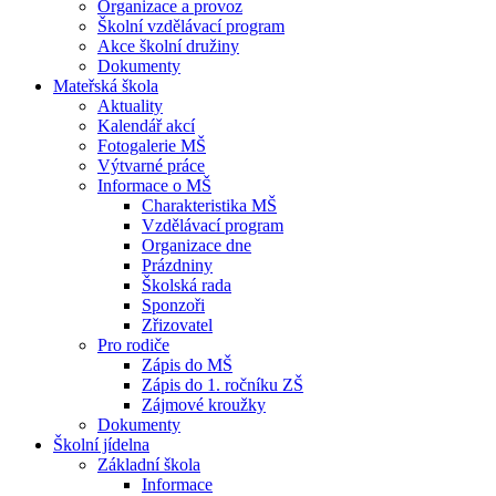
Organizace a provoz
Školní vzdělávací program
Akce školní družiny
Dokumenty
Mateřská škola
Aktuality
Kalendář akcí
Fotogalerie MŠ
Výtvarné práce
Informace o MŠ
Charakteristika MŠ
Vzdělávací program
Organizace dne
Prázdniny
Školská rada
Sponzoři
Zřizovatel
Pro rodiče
Zápis do MŠ
Zápis do 1. ročníku ZŠ
Zájmové kroužky
Dokumenty
Školní jídelna
Základní škola
Informace