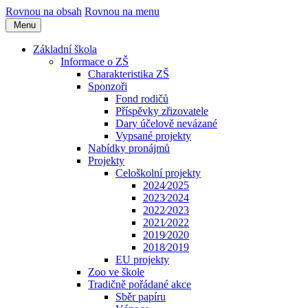
Rovnou na obsah
Rovnou na menu
Menu
Základní škola
Informace o ZŠ
Charakteristika ZŠ
Sponzoři
Fond rodičů
Příspěvky zřizovatele
Dary účelově nevázané
Vypsané projekty
Nabídky pronájmů
Projekty
Celoškolní projekty
2024⁄2025
2023⁄2024
2022⁄2023
2021⁄2022
2019⁄2020
2018⁄2019
EU projekty
Zoo ve škole
Tradičně pořádané akce
Sběr papíru