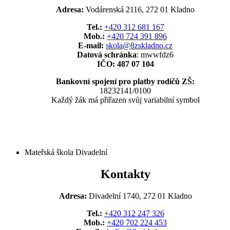
Adresa:
Vodárenská 2116, 272 01 Kladno
Tel.:
+420 312 681 167
Mob.:
+420 724 391 896
E-mail:
skola@8zskladno.cz
Datová schránka
: mwwfdz6
IČO: 487 07 104
Bankovní spojení pro platby rodičů ZŠ:
18232141/0100
Každý žák má přiřazen svůj variabilní symbol
Mateřská škola Divadelní
Kontakty
Adresa:
Divadelní 1740, 272 01 Kladno
Tel.:
+420 312 247 326
Mob.:
+420 702 224 453