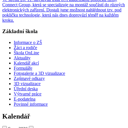
Connect Group, která se specializuje na montáž součástí do různých
elektronických zařízení. Dostali jsme možnost nahlédnout tzv. pod
pokličku technologie, která nás dnes doprovází téměř na každém
kroku.
Základní škola
Informace o ZŠ
Žáci a rodiče
Škola OnLine
Aktuality
Kalendář akcí
Formuláře
Fotogalerie a 3D vizualizace
Zajímavé odkazy
3D vizualizace
Úřední deska
Výtvarné práce
E-podatelna
Povinné informace
Kalendář