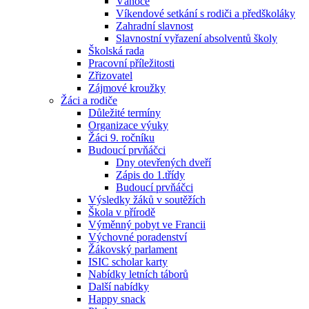
Vánoce
Víkendové setkání s rodiči a předškoláky
Zahradní slavnost
Slavnostní vyřazení absolventů školy
Školská rada
Pracovní příležitosti
Zřizovatel
Zájmové kroužky
Žáci a rodiče
Důležité termíny
Organizace výuky
Žáci 9. ročníku
Budoucí prvňáčci
Dny otevřených dveří
Zápis do 1.třídy
Budoucí prvňáčci
Výsledky žáků v soutěžích
Škola v přírodě
Výměnný pobyt ve Francii
Výchovné poradenství
Žákovský parlament
ISIC scholar karty
Nabídky letních táborů
Další nabídky
Happy snack