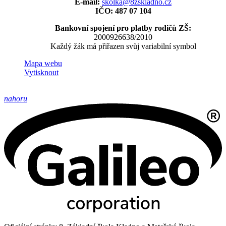
E-mail:
skolka@8zskladno.cz
IČO: 487 07 104
Bankovní spojení pro platby rodičů ZŠ:
2000926638/2010
Každý žák má přiřazen svůj variabilní symbol
Mapa webu
Vytisknout
nahoru