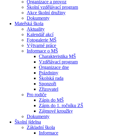
Organizace a provoz
Školní vzdělávací program
Akce školní družiny
Dokumenty
Mateřská škola
Aktuality
Kalendář akcí
Fotogalerie MŠ
Výtvarné práce
Informace o MŠ
Charakteristika MŠ
Vzdělávací program
Organizace dne
Prázdniny
Školská rada
Sponzoři
Zřizovatel
Pro rodiče
Zápis do MŠ
Zápis do 1. ročníku ZŠ
Zájmové kroužky
Dokumenty
Školní jídelna
Základní škola
Informace