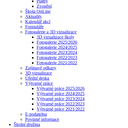
Platby
Zvonění
Škola OnLine
Aktuality
Kalendář akcí
Formuláře
Fotogalerie a 3D vizualizace
3D vizualizace školy
Fotogalerie 2025⁄2026
Fotogalerie 2024⁄2025
Fotogalerie 2023⁄2024
Fotogalerie 2022⁄2023
Fotogalerie 2021⁄2022
Zajímavé odkazy
3D vizualizace
Úřední deska
Výtvarné práce
Výtvarné práce 2025⁄2026
Výtvarné práce 2024⁄2025
Výtvarné práce 2023⁄2024
Výtvarné práce 2022⁄2023
Výtvarné práce 2021⁄2022
E-podatelna
Povinné informace
Školní družina