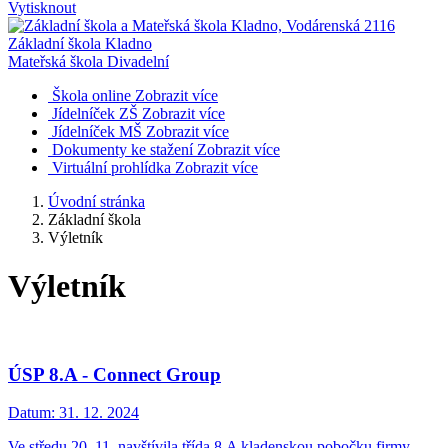
Vytisknout
Základní škola Kladno
Mateřská škola Divadelní
Škola online
Zobrazit více
Jídelníček ZŠ
Zobrazit více
Jídelníček MŠ
Zobrazit více
Dokumenty ke stažení
Zobrazit více
Virtuální prohlídka
Zobrazit více
Úvodní stránka
Základní škola
Výletník
Výletník
ÚSP 8.A - Connect Group
Datum:
31. 12. 2024
Ve středu 20. 11. navštívila třída 8.A kladenskou pobočku firmy