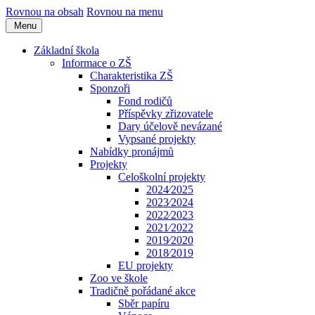
Rovnou na obsah
Rovnou na menu
Menu
Základní škola
Informace o ZŠ
Charakteristika ZŠ
Sponzoři
Fond rodičů
Příspěvky zřizovatele
Dary účelově nevázané
Vypsané projekty
Nabídky pronájmů
Projekty
Celoškolní projekty
2024⁄2025
2023⁄2024
2022⁄2023
2021⁄2022
2019⁄2020
2018⁄2019
EU projekty
Zoo ve škole
Tradičně pořádané akce
Sběr papíru