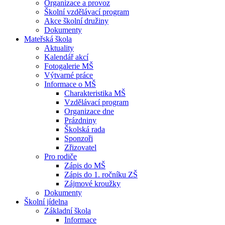
Organizace a provoz
Školní vzdělávací program
Akce školní družiny
Dokumenty
Mateřská škola
Aktuality
Kalendář akcí
Fotogalerie MŠ
Výtvarné práce
Informace o MŠ
Charakteristika MŠ
Vzdělávací program
Organizace dne
Prázdniny
Školská rada
Sponzoři
Zřizovatel
Pro rodiče
Zápis do MŠ
Zápis do 1. ročníku ZŠ
Zájmové kroužky
Dokumenty
Školní jídelna
Základní škola
Informace