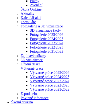
Platby
Zvonění
Škola OnLine
Aktuality
Kalendář akcí
Formuláře
Fotogalerie a 3D vizualizace
3D vizualizace školy
Fotogalerie 2025⁄2026
Fotogalerie 2024⁄2025
Fotogalerie 2023⁄2024
Fotogalerie 2022⁄2023
Fotogalerie 2021⁄2022
Zajímavé odkazy
3D vizualizace
Úřední deska
Výtvarné práce
Výtvarné práce 2025⁄2026
Výtvarné práce 2024⁄2025
Výtvarné práce 2023⁄2024
Výtvarné práce 2022⁄2023
Výtvarné práce 2021⁄2022
E-podatelna
Povinné informace
Školní družina