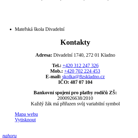
Mateřská škola Divadelní
Kontakty
Adresa:
Divadelní 1740, 272 01 Kladno
Tel.:
+420 312 247 326
Mob.:
+420 702 224 453
E-mail:
skolka@8zskladno.cz
IČO: 487 07 104
Bankovní spojení pro platby rodičů ZŠ:
2000926638/2010
Každý žák má přiřazen svůj variabilní symbol
Mapa webu
Vytisknout
nahoru