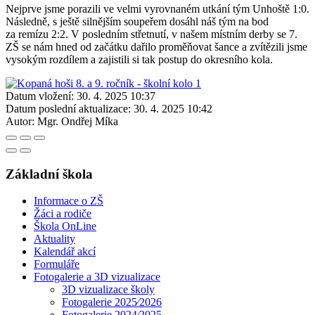
Nejprve jsme porazili ve velmi vyrovnaném utkání tým Unhoště 1:0.
Následně, s ještě silnějším soupeřem dosáhl náš tým na bod
za remízu 2:2. V posledním střetnutí, v našem místním derby se 7.
ZŠ se nám hned od začátku dařilo proměňovat šance a zvítězili jsme
vysokým rozdílem a zajistili si tak postup do okresního kola.
Datum vložení:
30. 4. 2025 10:37
Datum poslední aktualizace:
30. 4. 2025 10:42
Autor:
Mgr. Ondřej Míka
Základní škola
Informace o ZŠ
Žáci a rodiče
Škola OnLine
Aktuality
Kalendář akcí
Formuláře
Fotogalerie a 3D vizualizace
3D vizualizace školy
Fotogalerie 2025⁄2026
Fotogalerie 2024⁄2025