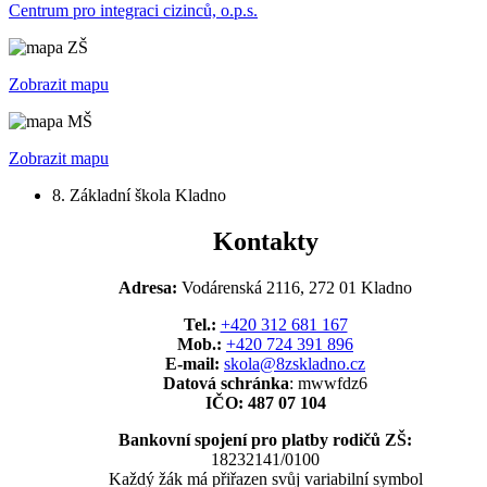
Centrum pro integraci cizinců, o.p.s.
Zobrazit mapu
Zobrazit mapu
8. Základní škola Kladno
Kontakty
Adresa:
Vodárenská 2116, 272 01 Kladno
Tel.:
+420 312 681 167
Mob.:
+420 724 391 896
E-mail:
skola@8zskladno.cz
Datová schránka
: mwwfdz6
IČO: 487 07 104
Bankovní spojení pro platby rodičů ZŠ:
18232141/0100
Každý žák má přiřazen svůj variabilní symbol