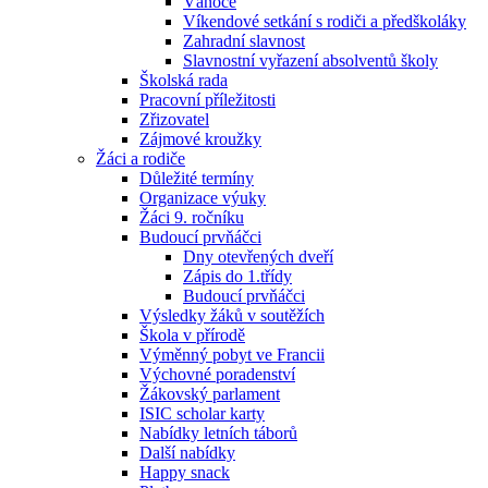
Vánoce
Víkendové setkání s rodiči a předškoláky
Zahradní slavnost
Slavnostní vyřazení absolventů školy
Školská rada
Pracovní příležitosti
Zřizovatel
Zájmové kroužky
Žáci a rodiče
Důležité termíny
Organizace výuky
Žáci 9. ročníku
Budoucí prvňáčci
Dny otevřených dveří
Zápis do 1.třídy
Budoucí prvňáčci
Výsledky žáků v soutěžích
Škola v přírodě
Výměnný pobyt ve Francii
Výchovné poradenství
Žákovský parlament
ISIC scholar karty
Nabídky letních táborů
Další nabídky
Happy snack