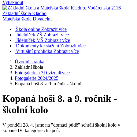
Vytisknout
Základní škola Kladno
Mateřská škola Divadelní
Škola online
Zobrazit více
Jídelníček ZŠ
Zobrazit více
Jídelníček MŠ
Zobrazit více
Dokumenty ke stažení
Zobrazit více
Virtuální prohlídka
Zobrazit více
Úvodní stránka
Základní škola
Fotogalerie a 3D vizualizace
Fotogalerie 2024/2025
Kopaná hoši 8. a 9. ročník - školní...
Kopaná hoši 8. a 9. ročník -
školní kolo
V pondělí 28. 4. jsme na "domácí půdě" sehráli školní kolo v
kopané IV. kategorie chlapců.