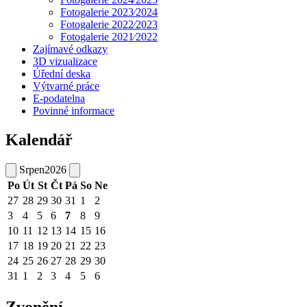
Fotogalerie 2023⁄2024
Fotogalerie 2022⁄2023
Fotogalerie 2021⁄2022
Zajímavé odkazy
3D vizualizace
Úřední deska
Výtvarné práce
E-podatelna
Povinné informace
Kalendář
Srpen
2026
Po
Út
St
Čt
Pá
So
Ne
27
28
29
30
31
1
2
3
4
5
6
7
8
9
10
11
12
13
14
15
16
17
18
19
20
21
22
23
24
25
26
27
28
29
30
31
1
2
3
4
5
6