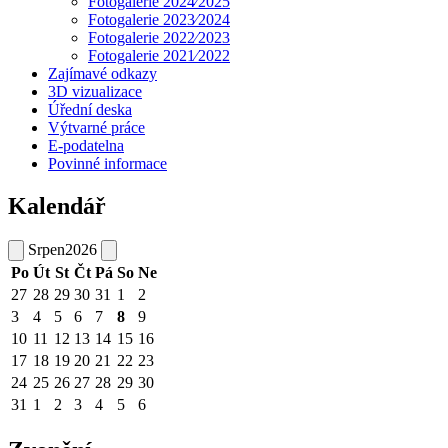
Fotogalerie 2024⁄2025
Fotogalerie 2023⁄2024
Fotogalerie 2022⁄2023
Fotogalerie 2021⁄2022
Zajímavé odkazy
3D vizualizace
Úřední deska
Výtvarné práce
E-podatelna
Povinné informace
Kalendář
Srpen
2026
Po
Út
St
Čt
Pá
So
Ne
27
28
29
30
31
1
2
3
4
5
6
7
8
9
10
11
12
13
14
15
16
17
18
19
20
21
22
23
24
25
26
27
28
29
30
31
1
2
3
4
5
6