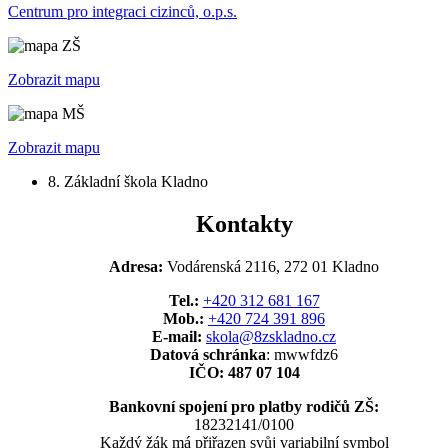
Centrum pro integraci cizinců, o.p.s.
Zobrazit mapu
Zobrazit mapu
8. Základní škola Kladno
Kontakty
Adresa:
Vodárenská 2116, 272 01 Kladno
Tel.:
+420 312 681 167
Mob.:
+420 724 391 896
E-mail:
skola@8zskladno.cz
Datová schránka
: mwwfdz6
IČO: 487 07 104
Bankovní spojení pro platby rodičů ZŠ:
18232141/0100
Každý žák má přiřazen svůj variabilní symbol