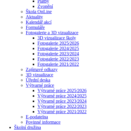
Platby
Zvonění
Škola OnLine
Aktuality
Kalendář akcí
Formuláře
Fotogalerie a 3D vizualizace
3D vizualizace školy
Fotogalerie 2025⁄2026
Fotogalerie 2024⁄2025
Fotogalerie 2023⁄2024
Fotogalerie 2022⁄2023
Fotogalerie 2021⁄2022
Zajímavé odkazy
3D vizualizace
Úřední deska
Výtvarné práce
Výtvarné práce 2025⁄2026
Výtvarné práce 2024⁄2025
Výtvarné práce 2023⁄2024
Výtvarné práce 2022⁄2023
Výtvarné práce 2021⁄2022
E-podatelna
Povinné informace
Školní družina