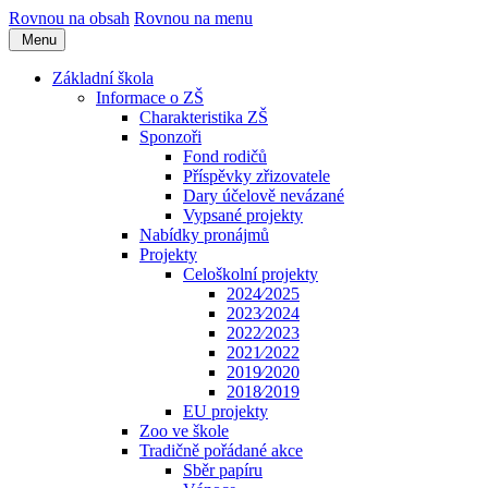
Rovnou na obsah
Rovnou na menu
Menu
Základní škola
Informace o ZŠ
Charakteristika ZŠ
Sponzoři
Fond rodičů
Příspěvky zřizovatele
Dary účelově nevázané
Vypsané projekty
Nabídky pronájmů
Projekty
Celoškolní projekty
2024⁄2025
2023⁄2024
2022⁄2023
2021⁄2022
2019⁄2020
2018⁄2019
EU projekty
Zoo ve škole
Tradičně pořádané akce
Sběr papíru