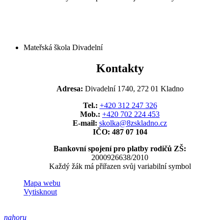
Mateřská škola Divadelní
Kontakty
Adresa:
Divadelní 1740, 272 01 Kladno
Tel.:
+420 312 247 326
Mob.:
+420 702 224 453
E-mail:
skolka@8zskladno.cz
IČO: 487 07 104
Bankovní spojení pro platby rodičů ZŠ:
2000926638/2010
Každý žák má přiřazen svůj variabilní symbol
Mapa webu
Vytisknout
nahoru