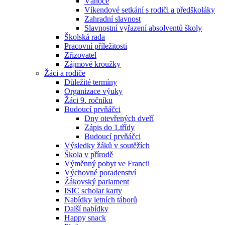
Vánoce
Víkendové setkání s rodiči a předškoláky
Zahradní slavnost
Slavnostní vyřazení absolventů školy
Školská rada
Pracovní příležitosti
Zřizovatel
Zájmové kroužky
Žáci a rodiče
Důležité termíny
Organizace výuky
Žáci 9. ročníku
Budoucí prvňáčci
Dny otevřených dveří
Zápis do 1.třídy
Budoucí prvňáčci
Výsledky žáků v soutěžích
Škola v přírodě
Výměnný pobyt ve Francii
Výchovné poradenství
Žákovský parlament
ISIC scholar karty
Nabídky letních táborů
Další nabídky
Happy snack