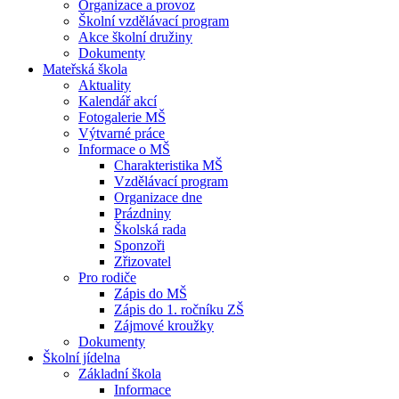
Organizace a provoz
Školní vzdělávací program
Akce školní družiny
Dokumenty
Mateřská škola
Aktuality
Kalendář akcí
Fotogalerie MŠ
Výtvarné práce
Informace o MŠ
Charakteristika MŠ
Vzdělávací program
Organizace dne
Prázdniny
Školská rada
Sponzoři
Zřizovatel
Pro rodiče
Zápis do MŠ
Zápis do 1. ročníku ZŠ
Zájmové kroužky
Dokumenty
Školní jídelna
Základní škola
Informace