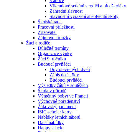
Vánoce
Víkendové setkání s rodiči a předškoláky
Zahradní slavnost
Slavnostní vyřazení absolventů školy
Školská rada
Pracovní příležitosti
Zřizovatel
Zájmové kroužky
Žáci a rodiče
Důležité termíny
Organizace výuky
Žáci 9. ročníku
Budoucí prvňáčci
Dny otevřených dveří
Zápis do 1.třídy
Budoucí prvňáčci
Výsledky žáků v soutěžích
Škola v přírodě
Výměnný pobyt ve Francii
Výchovné poradenství
Žákovský parlament
ISIC scholar karty
Nabídky letních táborů
Další nabídky
Happy snack