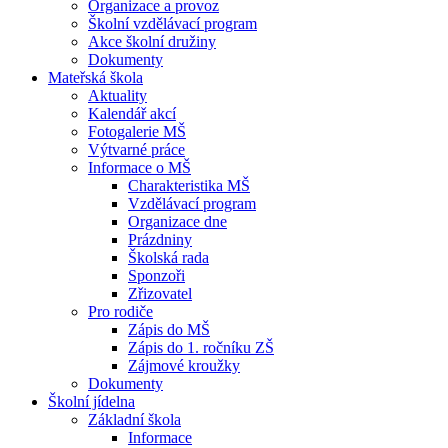
Organizace a provoz
Školní vzdělávací program
Akce školní družiny
Dokumenty
Mateřská škola
Aktuality
Kalendář akcí
Fotogalerie MŠ
Výtvarné práce
Informace o MŠ
Charakteristika MŠ
Vzdělávací program
Organizace dne
Prázdniny
Školská rada
Sponzoři
Zřizovatel
Pro rodiče
Zápis do MŠ
Zápis do 1. ročníku ZŠ
Zájmové kroužky
Dokumenty
Školní jídelna
Základní škola
Informace