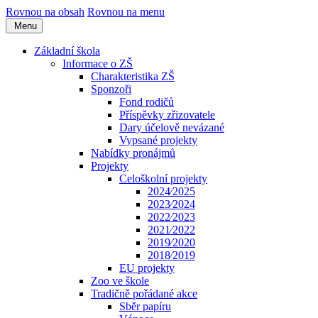
Rovnou na obsah
Rovnou na menu
Menu
Základní škola
Informace o ZŠ
Charakteristika ZŠ
Sponzoři
Fond rodičů
Příspěvky zřizovatele
Dary účelově nevázané
Vypsané projekty
Nabídky pronájmů
Projekty
Celoškolní projekty
2024⁄2025
2023⁄2024
2022⁄2023
2021⁄2022
2019⁄2020
2018⁄2019
EU projekty
Zoo ve škole
Tradičně pořádané akce
Sběr papíru