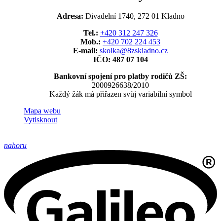
Adresa:
Divadelní 1740, 272 01 Kladno
Tel.:
+420 312 247 326
Mob.:
+420 702 224 453
E-mail:
skolka@8zskladno.cz
IČO: 487 07 104
Bankovní spojení pro platby rodičů ZŠ:
2000926638/2010
Každý žák má přiřazen svůj variabilní symbol
Mapa webu
Vytisknout
nahoru