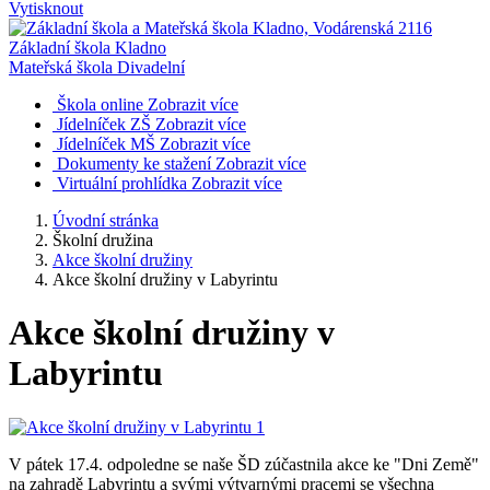
Vytisknout
Základní škola Kladno
Mateřská škola Divadelní
Škola online
Zobrazit více
Jídelníček ZŠ
Zobrazit více
Jídelníček MŠ
Zobrazit více
Dokumenty ke stažení
Zobrazit více
Virtuální prohlídka
Zobrazit více
Úvodní stránka
Školní družina
Akce školní družiny
Akce školní družiny v Labyrintu
Akce školní družiny v
Labyrintu
V pátek 17.4. odpoledne se naše ŠD zúčastnila akce ke "Dni Země"
na zahradě Labyrintu a svými výtvarnými pracemi se všechna