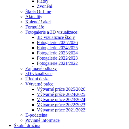
Platby
Zvonění
Škola OnLine
Aktuality
Kalendář akcí
Formuláře
Fotogalerie a 3D vizualizace
3D vizualizace školy
Fotogalerie 2025⁄2026
Fotogalerie 2024⁄2025
Fotogalerie 2023⁄2024
Fotogalerie 2022⁄2023
Fotogalerie 2021⁄2022
Zajímavé odkazy
3D vizualizace
Úřední deska
Výtvarné práce
Výtvarné práce 2025⁄2026
Výtvarné práce 2024⁄2025
Výtvarné práce 2023⁄2024
Výtvarné práce 2022⁄2023
Výtvarné práce 2021⁄2022
E-podatelna
Povinné informace
Školní družina