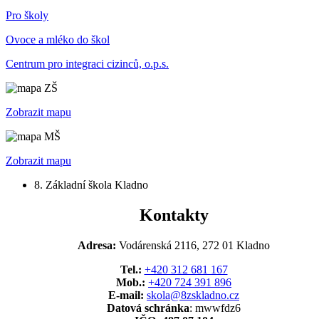
Pro školy
Ovoce a mléko do škol
Centrum pro integraci cizinců, o.p.s.
Zobrazit mapu
Zobrazit mapu
8. Základní škola Kladno
Kontakty
Adresa:
Vodárenská 2116, 272 01 Kladno
Tel.:
+420 312 681 167
Mob.:
+420 724 391 896
E-mail:
skola@8zskladno.cz
Datová schránka
: mwwfdz6