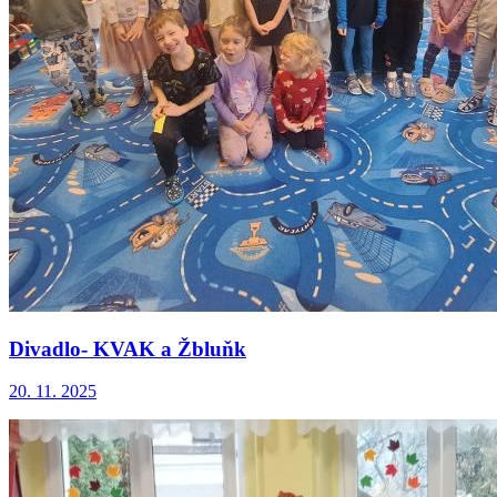
Divadlo- KVAK a Žbluňk
20. 11. 2025