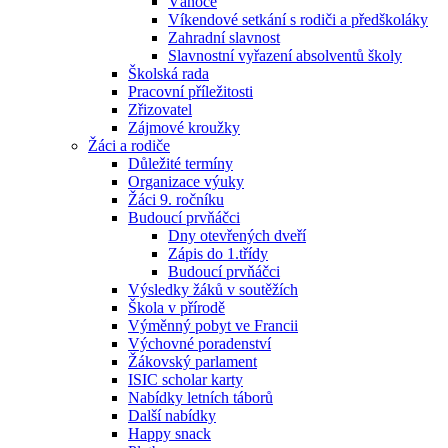
Vánoce
Víkendové setkání s rodiči a předškoláky
Zahradní slavnost
Slavnostní vyřazení absolventů školy
Školská rada
Pracovní příležitosti
Zřizovatel
Zájmové kroužky
Žáci a rodiče
Důležité termíny
Organizace výuky
Žáci 9. ročníku
Budoucí prvňáčci
Dny otevřených dveří
Zápis do 1.třídy
Budoucí prvňáčci
Výsledky žáků v soutěžích
Škola v přírodě
Výměnný pobyt ve Francii
Výchovné poradenství
Žákovský parlament
ISIC scholar karty
Nabídky letních táborů
Další nabídky
Happy snack