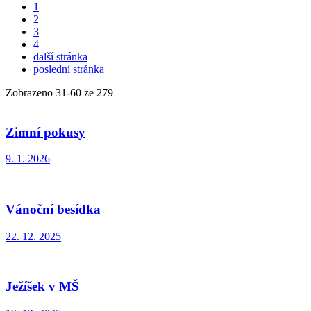
1
2
3
4
další stránka
poslední stránka
Zobrazeno
31
-
60
ze 279
Zimní pokusy
9. 1. 2026
Vánoční besídka
22. 12. 2025
Ježíšek v MŠ