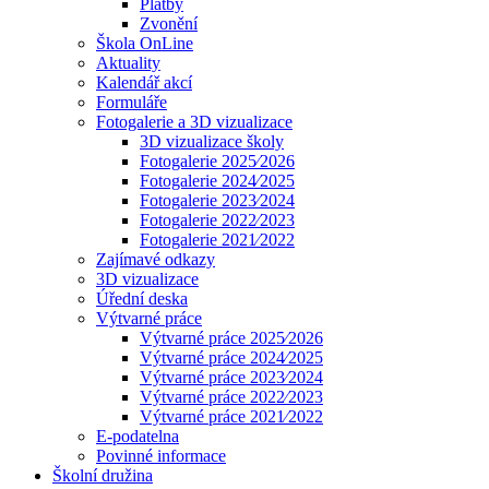
Platby
Zvonění
Škola OnLine
Aktuality
Kalendář akcí
Formuláře
Fotogalerie a 3D vizualizace
3D vizualizace školy
Fotogalerie 2025⁄2026
Fotogalerie 2024⁄2025
Fotogalerie 2023⁄2024
Fotogalerie 2022⁄2023
Fotogalerie 2021⁄2022
Zajímavé odkazy
3D vizualizace
Úřední deska
Výtvarné práce
Výtvarné práce 2025⁄2026
Výtvarné práce 2024⁄2025
Výtvarné práce 2023⁄2024
Výtvarné práce 2022⁄2023
Výtvarné práce 2021⁄2022
E-podatelna
Povinné informace
Školní družina