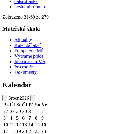
další stránka
poslední stránka
Zobrazeno
31
-
60
ze 279
Mateřská škola
Aktuality
Kalendář akcí
Fotogalerie MŠ
Výtvarné práce
Informace o MŠ
Pro rodiče
Dokumenty
Kalendář
Srpen
2026
Po
Út
St
Čt
Pá
So
Ne
27
28
29
30
31
1
2
3
4
5
6
7
8
9
10
11
12
13
14
15
16
17
18
19
20
21
22
23