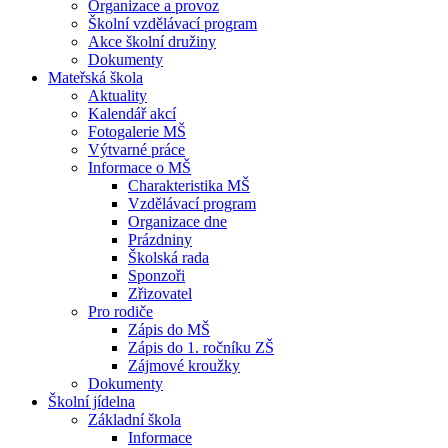
Organizace a provoz
Školní vzdělávací program
Akce školní družiny
Dokumenty
Mateřská škola
Aktuality
Kalendář akcí
Fotogalerie MŠ
Výtvarné práce
Informace o MŠ
Charakteristika MŠ
Vzdělávací program
Organizace dne
Prázdniny
Školská rada
Sponzoři
Zřizovatel
Pro rodiče
Zápis do MŠ
Zápis do 1. ročníku ZŠ
Zájmové kroužky
Dokumenty
Školní jídelna
Základní škola
Informace