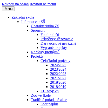
Rovnou na obsah
Rovnou na menu
Menu
Základní škola
Informace o ZŠ
Charakteristika ZŠ
Sponzoři
Fond rodičů
Příspěvky zřizovatele
Dary účelově nevázané
Vypsané projekty
Nabídky pronájmů
Projekty
Celoškolní projekty
2024⁄2025
2023⁄2024
2022⁄2023
2021⁄2022
2019⁄2020
2018⁄2019
EU projekty
Zoo ve škole
Tradičně pořádané akce
Sběr papíru