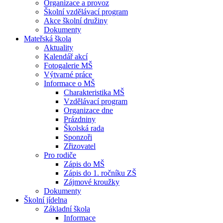
Organizace a provoz
Školní vzdělávací program
Akce školní družiny
Dokumenty
Mateřská škola
Aktuality
Kalendář akcí
Fotogalerie MŠ
Výtvarné práce
Informace o MŠ
Charakteristika MŠ
Vzdělávací program
Organizace dne
Prázdniny
Školská rada
Sponzoři
Zřizovatel
Pro rodiče
Zápis do MŠ
Zápis do 1. ročníku ZŠ
Zájmové kroužky
Dokumenty
Školní jídelna
Základní škola
Informace