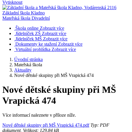
Vytisknout
Základní škola Kladno
Mateřská škola Divadelní
Škola online
Zobrazit více
Jídelníček ZŠ
Zobrazit více
Jídelníček MŠ
Zobrazit více
Dokumenty ke stažení
Zobrazit více
Virtuální prohlídka
Zobrazit více
Úvodní stránka
Mateřská škola
Aktuality
Nové dětské skupiny při MŠ Vrapická 474
Nové dětské skupiny při MŠ
Vrapická 474
Více informací naleznete v příloze níže.
Nové dětské skupiny při MŠ Vrapická 474.pdf
Typ: PDF
dokument, Velikost: 129.84 kB