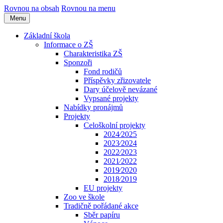
Rovnou na obsah
Rovnou na menu
Menu
Základní škola
Informace o ZŠ
Charakteristika ZŠ
Sponzoři
Fond rodičů
Příspěvky zřizovatele
Dary účelově nevázané
Vypsané projekty
Nabídky pronájmů
Projekty
Celoškolní projekty
2024⁄2025
2023⁄2024
2022⁄2023
2021⁄2022
2019⁄2020
2018⁄2019
EU projekty
Zoo ve škole
Tradičně pořádané akce
Sběr papíru