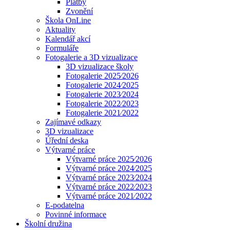
Platby
Zvonění
Škola OnLine
Aktuality
Kalendář akcí
Formuláře
Fotogalerie a 3D vizualizace
3D vizualizace školy
Fotogalerie 2025⁄2026
Fotogalerie 2024⁄2025
Fotogalerie 2023⁄2024
Fotogalerie 2022⁄2023
Fotogalerie 2021⁄2022
Zajímavé odkazy
3D vizualizace
Úřední deska
Výtvarné práce
Výtvarné práce 2025⁄2026
Výtvarné práce 2024⁄2025
Výtvarné práce 2023⁄2024
Výtvarné práce 2022⁄2023
Výtvarné práce 2021⁄2022
E-podatelna
Povinné informace
Školní družina