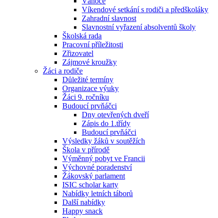
Vánoce
Víkendové setkání s rodiči a předškoláky
Zahradní slavnost
Slavnostní vyřazení absolventů školy
Školská rada
Pracovní příležitosti
Zřizovatel
Zájmové kroužky
Žáci a rodiče
Důležité termíny
Organizace výuky
Žáci 9. ročníku
Budoucí prvňáčci
Dny otevřených dveří
Zápis do 1.třídy
Budoucí prvňáčci
Výsledky žáků v soutěžích
Škola v přírodě
Výměnný pobyt ve Francii
Výchovné poradenství
Žákovský parlament
ISIC scholar karty
Nabídky letních táborů
Další nabídky
Happy snack