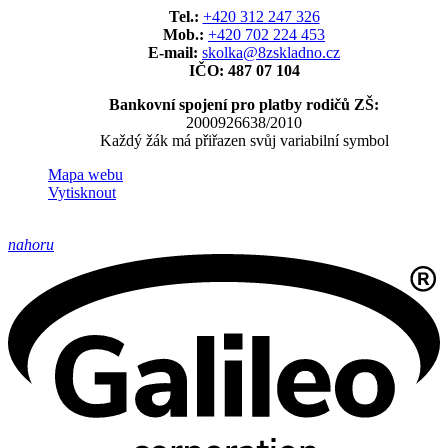
Tel.:
+420 312 247 326
Mob.:
+420 702 224 453
E-mail:
skolka@8zskladno.cz
IČO: 487 07 104
Bankovní spojení pro platby rodičů ZŠ:
2000926638/2010
Každý žák má přiřazen svůj variabilní symbol
Mapa webu
Vytisknout
nahoru