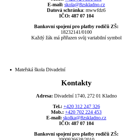
E-mail:
skola@8zskladno.cz
Datová schránka
: mwwfdz6
IČO: 487 07 104
Bankovní spojení pro platby rodičů ZŠ:
18232141/0100
Každý žák má přiřazen svůj variabilní symbol
Mateřská škola Divadelní
Kontakty
Adresa:
Divadelní 1740, 272 01 Kladno
Tel.:
+420 312 247 326
Mob.:
+420 702 224 453
E-mail:
skolka@8zskladno.cz
IČO: 487 07 104
Bankovní spojení pro platby rodičů ZŠ:
2000926638/2010