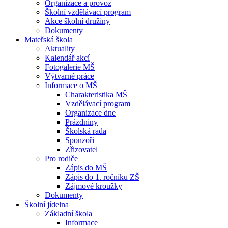
Organizace a provoz
Školní vzdělávací program
Akce školní družiny
Dokumenty
Mateřská škola
Aktuality
Kalendář akcí
Fotogalerie MŠ
Výtvarné práce
Informace o MŠ
Charakteristika MŠ
Vzdělávací program
Organizace dne
Prázdniny
Školská rada
Sponzoři
Zřizovatel
Pro rodiče
Zápis do MŠ
Zápis do 1. ročníku ZŠ
Zájmové kroužky
Dokumenty
Školní jídelna
Základní škola
Informace