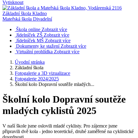
Vytisknout
Základní škola Kladno
Mateřská škola Divadelní
Škola online
Zobrazit více
Jídelníček ZŠ
Zobrazit více
Jídelníček MŠ
Zobrazit více
Dokumenty ke stažení
Zobrazit více
Virtuální prohlídka
Zobrazit více
Úvodní stránka
Základní škola
Fotogalerie a 3D vizualizace
Fotogalerie 2024/2025
Školní kolo Dopravní soutěže mladých...
Školní kolo Dopravní soutěže
mladých cyklistů 2025
V naší škole jsme oslovili mladé cyklisty. Pro zájemce jsme
připravili dvě kola - jedno teoretické, druhé zaměřené na cyklistické
dovednosti.