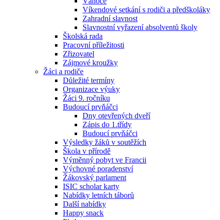
Vánoce
Víkendové setkání s rodiči a předškoláky
Zahradní slavnost
Slavnostní vyřazení absolventů školy
Školská rada
Pracovní příležitosti
Zřizovatel
Zájmové kroužky
Žáci a rodiče
Důležité termíny
Organizace výuky
Žáci 9. ročníku
Budoucí prvňáčci
Dny otevřených dveří
Zápis do 1.třídy
Budoucí prvňáčci
Výsledky žáků v soutěžích
Škola v přírodě
Výměnný pobyt ve Francii
Výchovné poradenství
Žákovský parlament
ISIC scholar karty
Nabídky letních táborů
Další nabídky
Happy snack