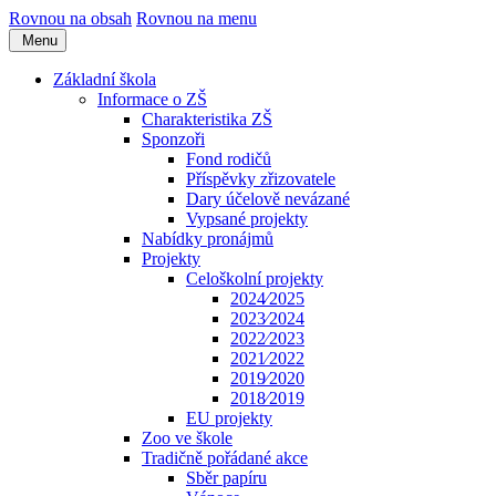
Rovnou na obsah
Rovnou na menu
Menu
Základní škola
Informace o ZŠ
Charakteristika ZŠ
Sponzoři
Fond rodičů
Příspěvky zřizovatele
Dary účelově nevázané
Vypsané projekty
Nabídky pronájmů
Projekty
Celoškolní projekty
2024⁄2025
2023⁄2024
2022⁄2023
2021⁄2022
2019⁄2020
2018⁄2019
EU projekty
Zoo ve škole
Tradičně pořádané akce
Sběr papíru