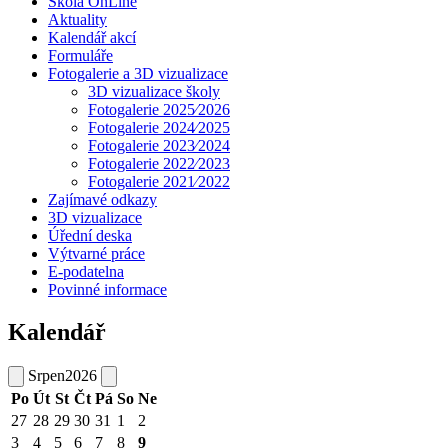
Škola OnLine
Aktuality
Kalendář akcí
Formuláře
Fotogalerie a 3D vizualizace
3D vizualizace školy
Fotogalerie 2025⁄2026
Fotogalerie 2024⁄2025
Fotogalerie 2023⁄2024
Fotogalerie 2022⁄2023
Fotogalerie 2021⁄2022
Zajímavé odkazy
3D vizualizace
Úřední deska
Výtvarné práce
E-podatelna
Povinné informace
Kalendář
Srpen
2026
Po
Út
St
Čt
Pá
So
Ne
27
28
29
30
31
1
2
3
4
5
6
7
8
9