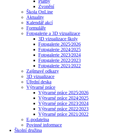
Platby
Zvonění
Škola OnLine
Aktuality
Kalendář akcí
Formuláře
Fotogalerie a 3D vizualizace
3D vizualizace školy
Fotogalerie 2025⁄2026
Fotogalerie 2024⁄2025
Fotogalerie 2023⁄2024
Fotogalerie 2022⁄2023
Fotogalerie 2021⁄2022
Zajímavé odkazy
3D vizualizace
Úřední deska
Výtvarné práce
Výtvarné práce 2025⁄2026
Výtvarné práce 2024⁄2025
Výtvarné práce 2023⁄2024
Výtvarné práce 2022⁄2023
Výtvarné práce 2021⁄2022
E-podatelna
Povinné informace
Školní družina