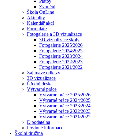
Platby
Zvonění
Škola OnLine
Aktuality
Kalendář akcí
Formuláře
Fotogalerie a 3D vizualizace
3D vizualizace školy
Fotogalerie 2025⁄2026
Fotogalerie 2024⁄2025
Fotogalerie 2023⁄2024
Fotogalerie 2022⁄2023
Fotogalerie 2021⁄2022
Zajímavé odkazy
3D vizualizace
Úřední deska
Výtvarné práce
Výtvarné práce 2025⁄2026
Výtvarné práce 2024⁄2025
Výtvarné práce 2023⁄2024
Výtvarné práce 2022⁄2023
Výtvarné práce 2021⁄2022
E-podatelna
Povinné informace
Školní družina