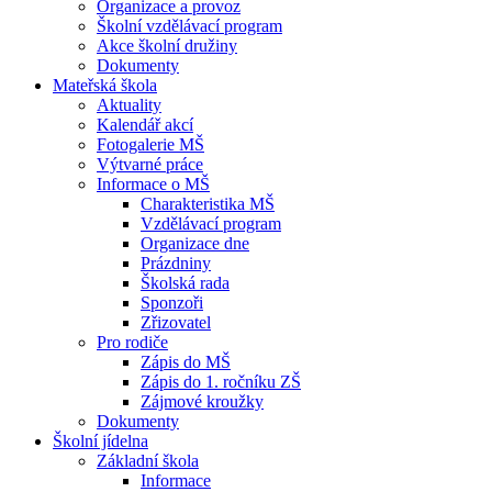
Organizace a provoz
Školní vzdělávací program
Akce školní družiny
Dokumenty
Mateřská škola
Aktuality
Kalendář akcí
Fotogalerie MŠ
Výtvarné práce
Informace o MŠ
Charakteristika MŠ
Vzdělávací program
Organizace dne
Prázdniny
Školská rada
Sponzoři
Zřizovatel
Pro rodiče
Zápis do MŠ
Zápis do 1. ročníku ZŠ
Zájmové kroužky
Dokumenty
Školní jídelna
Základní škola
Informace