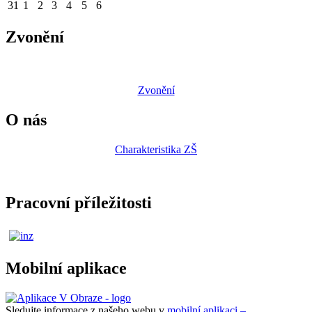
31
1
2
3
4
5
6
Zvonění
Zvonění
O nás
Charakteristika ZŠ
Pracovní příležitosti
Mobilní aplikace
Sledujte informace z našeho webu v
mobilní aplikaci –