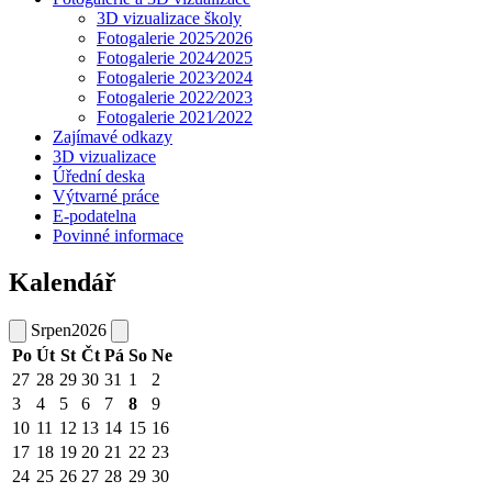
3D vizualizace školy
Fotogalerie 2025⁄2026
Fotogalerie 2024⁄2025
Fotogalerie 2023⁄2024
Fotogalerie 2022⁄2023
Fotogalerie 2021⁄2022
Zajímavé odkazy
3D vizualizace
Úřední deska
Výtvarné práce
E-podatelna
Povinné informace
Kalendář
Srpen
2026
Po
Út
St
Čt
Pá
So
Ne
27
28
29
30
31
1
2
3
4
5
6
7
8
9
10
11
12
13
14
15
16
17
18
19
20
21
22
23
24
25
26
27
28
29
30