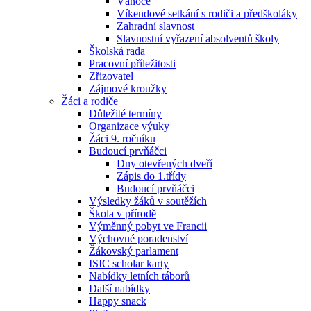
Vánoce
Víkendové setkání s rodiči a předškoláky
Zahradní slavnost
Slavnostní vyřazení absolventů školy
Školská rada
Pracovní příležitosti
Zřizovatel
Zájmové kroužky
Žáci a rodiče
Důležité termíny
Organizace výuky
Žáci 9. ročníku
Budoucí prvňáčci
Dny otevřených dveří
Zápis do 1.třídy
Budoucí prvňáčci
Výsledky žáků v soutěžích
Škola v přírodě
Výměnný pobyt ve Francii
Výchovné poradenství
Žákovský parlament
ISIC scholar karty
Nabídky letních táborů
Další nabídky
Happy snack