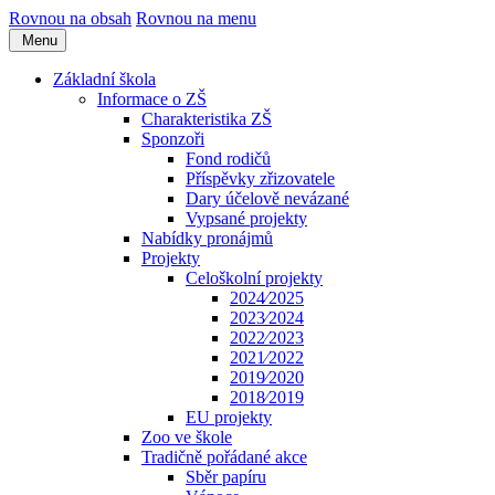
Rovnou na obsah
Rovnou na menu
Menu
Základní škola
Informace o ZŠ
Charakteristika ZŠ
Sponzoři
Fond rodičů
Příspěvky zřizovatele
Dary účelově nevázané
Vypsané projekty
Nabídky pronájmů
Projekty
Celoškolní projekty
2024⁄2025
2023⁄2024
2022⁄2023
2021⁄2022
2019⁄2020
2018⁄2019
EU projekty
Zoo ve škole
Tradičně pořádané akce
Sběr papíru