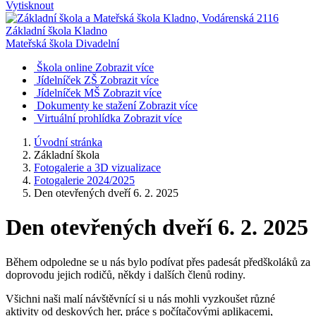
Vytisknout
Základní škola Kladno
Mateřská škola Divadelní
Škola online
Zobrazit více
Jídelníček ZŠ
Zobrazit více
Jídelníček MŠ
Zobrazit více
Dokumenty ke stažení
Zobrazit více
Virtuální prohlídka
Zobrazit více
Úvodní stránka
Základní škola
Fotogalerie a 3D vizualizace
Fotogalerie 2024/2025
Den otevřených dveří 6. 2. 2025
Den otevřených dveří 6. 2. 2025
Během odpoledne se u nás bylo podívat přes padesát předškoláků za
doprovodu jejich rodičů, někdy i dalších členů rodiny.
Všichni naši malí návštěvnící si u nás mohli vyzkoušet různé
aktivity od deskových her, práce s počítačovými aplikacemi,