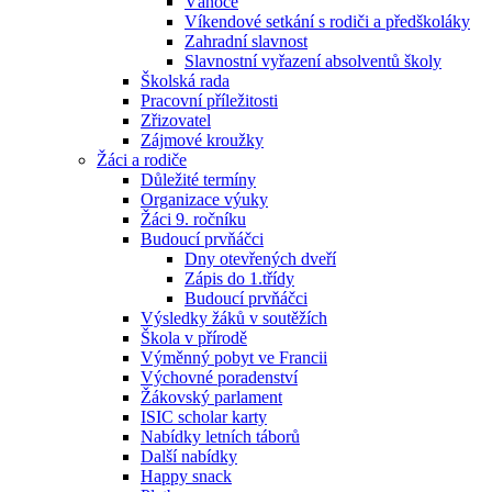
Vánoce
Víkendové setkání s rodiči a předškoláky
Zahradní slavnost
Slavnostní vyřazení absolventů školy
Školská rada
Pracovní příležitosti
Zřizovatel
Zájmové kroužky
Žáci a rodiče
Důležité termíny
Organizace výuky
Žáci 9. ročníku
Budoucí prvňáčci
Dny otevřených dveří
Zápis do 1.třídy
Budoucí prvňáčci
Výsledky žáků v soutěžích
Škola v přírodě
Výměnný pobyt ve Francii
Výchovné poradenství
Žákovský parlament
ISIC scholar karty
Nabídky letních táborů
Další nabídky
Happy snack