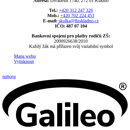
Adresa:
Divadelní 1740, 272 01 Kladno
Tel.:
+420 312 247 326
Mob.:
+420 702 224 453
E-mail:
skolka@8zskladno.cz
IČO: 487 07 104
Bankovní spojení pro platby rodičů ZŠ:
2000926638/2010
Každý žák má přiřazen svůj variabilní symbol
Mapa webu
Vytisknout
nahoru