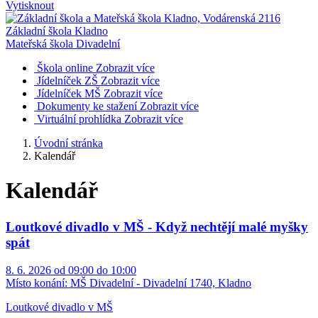
Vytisknout
Základní škola Kladno
Mateřská škola Divadelní
Škola online
Zobrazit více
Jídelníček ZŠ
Zobrazit více
Jídelníček MŠ
Zobrazit více
Dokumenty ke stažení
Zobrazit více
Virtuální prohlídka
Zobrazit více
Úvodní stránka
Kalendář
Kalendář
Loutkové divadlo v MŠ - Když nechtějí malé myšky
spát
8. 6. 2026 od 09:00 do 10:00
Místo konání:
MŠ Divadelní - Divadelní 1740, Kladno
Loutkové divadlo v MŠ