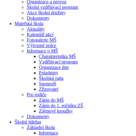
Organizace a provoz
Školní vzdělávací program
Akce školní družiny
Dokumenty
Mateřská škola
Aktuality
Kalendář akcí
Fotogalerie MŠ
Výtvarné práce
Informace o MŠ
Charakteristika MŠ
Vzdělávací program
Organizace dne
Prázdniny
Školská rada
Sponzoři
Zřizovatel
Pro rodiče
Zápis do MŠ
Zápis do 1. ročníku ZŠ
Zájmové kroužky
Dokumenty
Školní jídelna
Základní škola
Informace