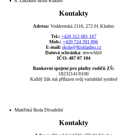
8. Základní škola Kladno
Kontakty
Adresa:
Vodárenská 2116, 272 01 Kladno
Tel.:
+420 312 681 167
Mob.:
+420 724 391 896
E-mail:
skola@8zskladno.cz
Datová schránka
: mwwfdz6
IČO: 487 07 104
Bankovní spojení pro platby rodičů ZŠ:
18232141/0100
Každý žák má přiřazen svůj variabilní symbol
Mateřská škola Divadelní
Kontakty