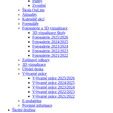
Platby
Zvonění
Škola OnLine
Aktuality
Kalendář akcí
Formuláře
Fotogalerie a 3D vizualizace
3D vizualizace školy
Fotogalerie 2025⁄2026
Fotogalerie 2024⁄2025
Fotogalerie 2023⁄2024
Fotogalerie 2022⁄2023
Fotogalerie 2021⁄2022
Zajímavé odkazy
3D vizualizace
Úřední deska
Výtvarné práce
Výtvarné práce 2025⁄2026
Výtvarné práce 2024⁄2025
Výtvarné práce 2023⁄2024
Výtvarné práce 2022⁄2023
Výtvarné práce 2021⁄2022
E-podatelna
Povinné informace
Školní družina