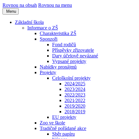
Rovnou na obsah
Rovnou na menu
Menu
Základní škola
Informace o ZŠ
Charakteristika ZŠ
Sponzoři
Fond rodičů
Příspěvky zřizovatele
Dary účelově nevázané
Vypsané projekty
Nabídky pronájmů
Projekty
Celoškolní projekty
2024⁄2025
2023⁄2024
2022⁄2023
2021⁄2022
2019⁄2020
2018⁄2019
EU projekty
Zoo ve škole
Tradičně pořádané akce
Sběr papíru